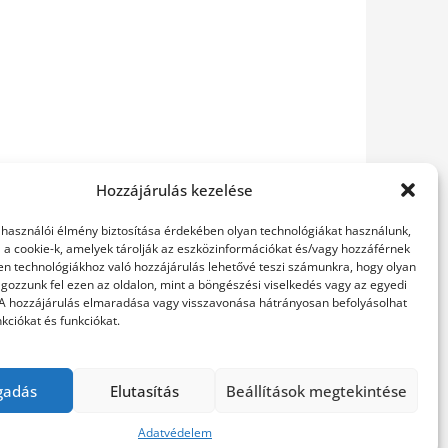
Hozzájárulás kezelése
elhasználói élmény biztosítása érdekében olyan technológiákat használunk,
l a cookie-k, amelyek tárolják az eszközinformációkat és/vagy hozzáférnek
en technológiákhoz való hozzájárulás lehetővé teszi számunkra, hogy olyan
gozzunk fel ezen az oldalon, mint a böngészési viselkedés vagy az egyedi
 A hozzájárulás elmaradása vagy visszavonása hátrányosan befolyásolhat
kciókat és funkciókat.
gadás
Elutasítás
Beállítások megtekintése
Adatvédelem
perly WordPress Theme