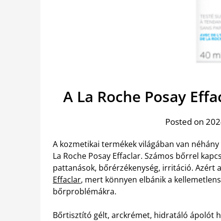
A La Roche Posay Effac
Posted on 2024
A kozmetikai termékek világában van néhány
La Roche Posay Effaclar. Számos bőrrel kapcs
pattanások, bőrérzékenység, irritáció. Azért 
Effaclar
, mert könnyen elbánik a kellemetlen
bőrproblémákra.
Bőrtisztító gélt, arckrémet, hidratáló ápoló