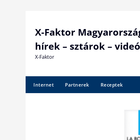
Skip
to
content
X-Faktor Magyarorszá
hírek – sztárok – videó
X-Faktor
Internet
Partnerek
Receptek