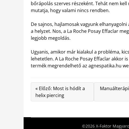
bőrápolás szerves részeként. Tehát nem kell 
mutatja, hogy valami nincs rendben.
De sajnos, hajlamosak vagyunk elhanyagolni
a helyzet. Nos, a La Roche Posay Effaclar m
legjobb megoldás.
Ugyanis, amikor már kialakul a probléma, kic
lehetetlen. A La Roche Posay Effaclar akkor is
termék megrendelhető az agnespatika.hu web
« Előző: Most is hódít a
Manuálterápia
helix piercing
©2026 X-Faktor Magyaror