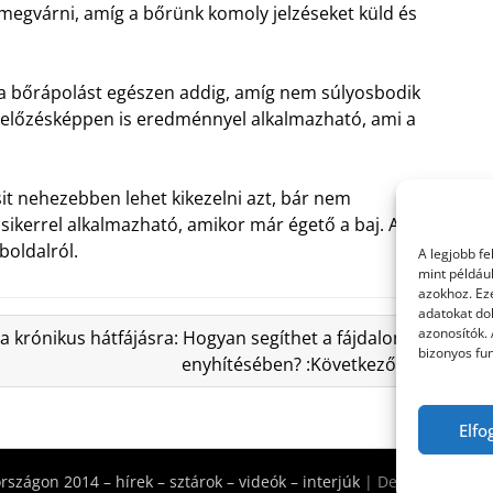
megvárni, amíg a bőrünk komoly jelzéseket küld és
 a bőrápolást egészen addig, amíg nem súlyosbodik
egelőzésképpen is eredménnyel alkalmazható, ami a
sit nehezebben lehet kikezelni azt, bár nem
 sikerrel alkalmazható, amikor már égető a baj. A
oldalról.
A legjobb f
mint példáu
azokhoz. Ez
adatokat dol
azonosítók.
 krónikus hátfájásra: Hogyan segíthet a fájdalom
bizonyos fun
enyhítésében? :Következő »
Elfo
szágon 2014 – hírek – sztárok – videók – interjúk
| Design:
Newspa