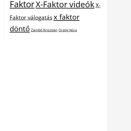
Faktor
X-Faktor videók
X-
x faktor
Faktor válogatás
döntő
Zámbó Krisztián
Ördög Nóra