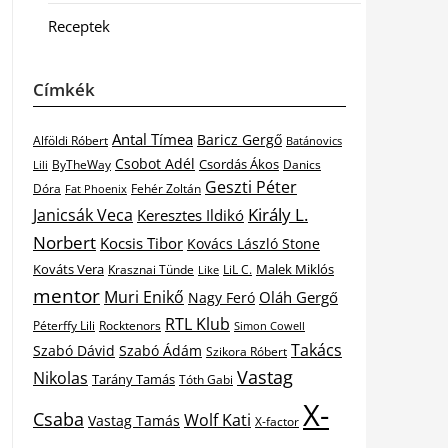
Receptek
Címkék
Antal Tímea
Baricz Gergő
Alföldi Róbert
Batánovics
Csobot Adél
Csordás Ákos
ByTheWay
Danics
Lili
Geszti Péter
Dóra
Fat Phoenix
Fehér Zoltán
Király L.
Janicsák Veca
Keresztes Ildikó
Norbert
Kocsis Tibor
Kovács László Stone
Kováts Vera
Malek Miklós
Krasznai Tünde
LiL C.
Like
mentor
Muri Enikő
Oláh Gergő
Nagy Feró
RTL Klub
Péterffy Lili
Rocktenors
Simon Cowell
Takács
Szabó Dávid
Szabó Ádám
Szikora Róbert
Vastag
Nikolas
Tarány Tamás
Tóth Gabi
X-
Csaba
Wolf Kati
Vastag Tamás
X-factor