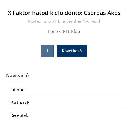
X Faktor hatodik élő döntő: Csordás Ákos
Posted on 2013. november 19. kedd
Forrás: RTL Klub
Bejegyzések
1
Következő
lapozása
Navigáció
Internet
Partnerek
Receptek