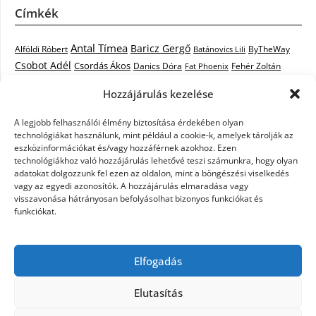
Címkék
Antal Tímea
Baricz Gergő
Alföldi Róbert
ByTheWay
Batánovics Lili
Csobot Adél
Csordás Ákos
Danics Dóra
Fat Phoenix
Fehér Zoltán
Király L.
Janicsák Veca
Geszti Péter
Keresztes Ildikó
Hozzájárulás kezelése
Norbert
Kocsis Tibor
Kovács László Stone
Kováts Vera
mentor
A legjobb felhasználói élmény biztosítása érdekében olyan
Muri Enikő
Malek Miklós
Krasznai Tünde
LiL C.
Like
technológiákat használunk, mint például a cookie-k, amelyek tárolják az
RTL Klub
Oláh Gergő
Nagy Feró
Péterffy Lili
Rocktenors
Simon
eszközinformációkat és/vagy hozzáférnek azokhoz. Ezen
Takács Nikolas
technológiákhoz való hozzájárulás lehetővé teszi számunkra, hogy olyan
Szabó Dávid
Szabó Ádám
Cowell
Szikora Róbert
adatokat dolgozzunk fel ezen az oldalon, mint a böngészési viselkedés
Vastag Csaba
Wolf
Vastag Tamás
Tarány Tamás
Tóth Gabi
vagy az egyedi azonosítók. A hozzájárulás elmaradása vagy
visszavonása hátrányosan befolyásolhat bizonyos funkciókat és
X-Faktor
X-Faktor videók
Kati
funkciókat.
X-factor
x faktor döntő
X-Faktor válogatás
Zámbó
Elfogadás
Krisztián
Ördög Nóra
Elutasítás