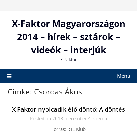
Skip
to
content
X-Faktor Magyarországon
2014 – hírek – sztárok –
videók – interjúk
X-Faktor
Menu
Címke:
Csordás Ákos
X Faktor nyolcadik élő döntő: A döntés
Posted on 2013. december 4. szerda
Forrás: RTL Klub