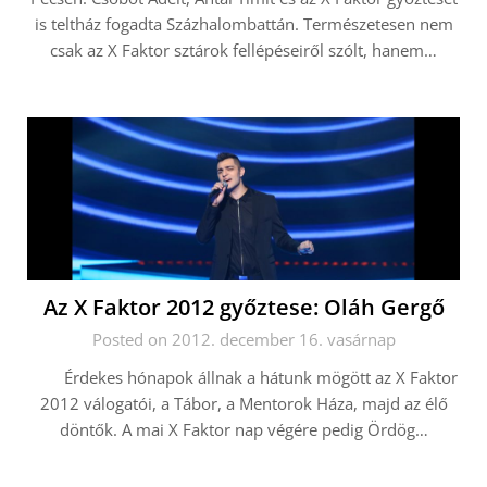
is teltház fogadta Százhalombattán. Természetesen nem
csak az X Faktor sztárok fellépéseiről szólt, hanem…
Az X Faktor 2012 győztese: Oláh Gergő
Posted on 2012. december 16. vasárnap
Érdekes hónapok állnak a hátunk mögött az X Faktor
2012 válogatói, a Tábor, a Mentorok Háza, majd az élő
döntők. A mai X Faktor nap végére pedig Ördög…