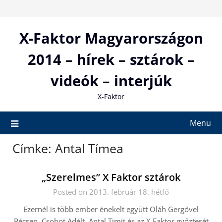
Skip
to
content
X-Faktor Magyarországon
2014 – hírek – sztárok –
videók – interjúk
X-Faktor
Menu
Címke:
Antal Tímea
„Szerelmes” X Faktor sztárok
Posted on 2013. február 18. hétfő
Ezernél is több ember énekelt együtt Oláh Gergővel
Pécsen. Csobot Adélt, Antal Timit és az X Faktor győztesét