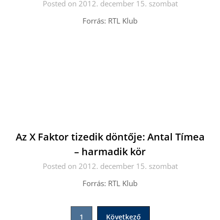
Posted on 2012. december 15. szombat
Forrás: RTL Klub
Az X Faktor tizedik döntője: Antal Tímea
– harmadik kör
Posted on 2012. december 15. szombat
Forrás: RTL Klub
Bejegyzések
1
Következő