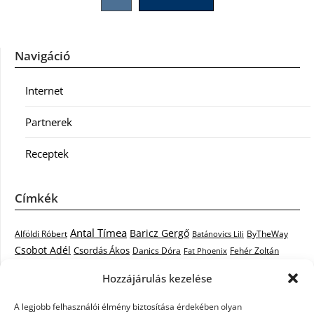
lapozása
Navigáció
Internet
Partnerek
Receptek
Címkék
Antal Tímea
Baricz Gergő
Alföldi Róbert
ByTheWay
Batánovics Lili
Csobot Adél
Csordás Ákos
Danics Dóra
Fat Phoenix
Fehér Zoltán
Király L.
Janicsák Veca
Geszti Péter
Keresztes Ildikó
Hozzájárulás kezelése
Norbert
Kocsis Tibor
Kovács László Stone
Kováts Vera
mentor
A legjobb felhasználói élmény biztosítása érdekében olyan
Muri Enikő
Malek Miklós
Krasznai Tünde
LiL C.
Like