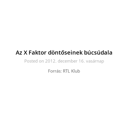
Az X Faktor döntőseinek búcsúdala
Posted on 2012. december 16. vasárnap
Forrás: RTL Klub