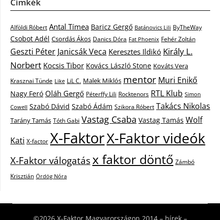
Címkék
Antal Tímea
Baricz Gergő
Alföldi Róbert
ByTheWay
Batánovics Lili
Csobot Adél
Csordás Ákos
Danics Dóra
Fat Phoenix
Fehér Zoltán
Király L.
Janicsák Veca
Geszti Péter
Keresztes Ildikó
Norbert
Kocsis Tibor
Kovács László Stone
Kováts Vera
mentor
Muri Enikő
Malek Miklós
Krasznai Tünde
LiL C.
Like
RTL Klub
Oláh Gergő
Nagy Feró
Péterffy Lili
Rocktenors
Simon
Takács Nikolas
Szabó Dávid
Szabó Ádám
Cowell
Szikora Róbert
Vastag Csaba
Wolf
Vastag Tamás
Tarány Tamás
Tóth Gabi
X-Faktor
X-Faktor videók
Kati
X-factor
x faktor döntő
X-Faktor válogatás
Zámbó
Krisztián
Ördög Nóra
©2026 X-Faktor Magyarországon 2014 – hírek –