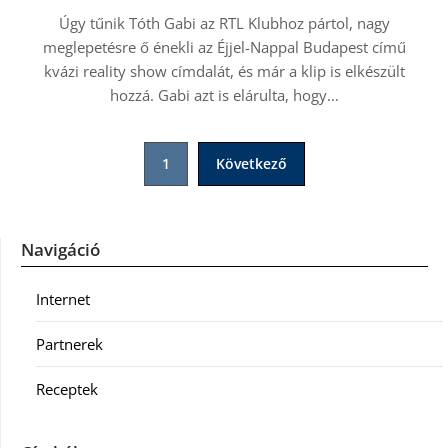
Úgy tűnik Tóth Gabi az RTL Klubhoz pártol, nagy
meglepetésre ő énekli az Éjjel-Nappal Budapest című
kvázi reality show címdalát, és már a klip is elkészült
hozzá. Gabi azt is elárulta, hogy…
Bejegyzések
1
Következő
lapozása
Navigáció
Internet
Partnerek
Receptek