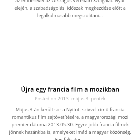
az embereket az Országos Vérellátó Szolgálat. Nyár
elején, a szabadságolási időszak megkezdése előtt a
legalkalmasabb megszólítani…
Újra egy francia film a mozikban
Posted on 2013. május 3. péntek
Május 3-án került sor a Nyitott szívvel című francia
romantikus film sajtóvetítésére, a magyarországi mozi
premier dátuma 2013.05.30. Egyre jobb francia filmek
jönnek hazánkba is, amelyeket imád a magyar közönség.
Egy feliratos…