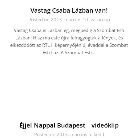
Vastag Csaba Lázban van!
Posted on 2013. március 10. vasárnap
Vastag Csaba is Lázban ég, mégpedig a Szombat Esti
Lázban! Hisz ma este újra felragyogtak a fények, és
elkezdődött az RTL II képernyőjén új évaddal a Szombat
Esti Láz. A Szombat Esti…
Éjjel-Nappal Budapest – videóklip
Posted on 2013. március 5. kedd