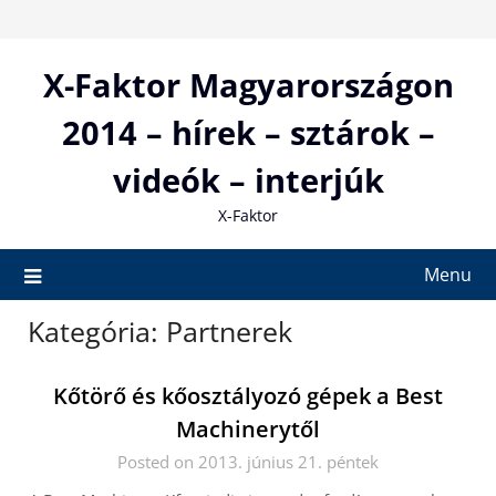
Skip
to
content
X-Faktor Magyarországon
2014 – hírek – sztárok –
videók – interjúk
X-Faktor
Menu
Kategória:
Partnerek
Kőtörő és kőosztályozó gépek a Best
Machinerytől
Posted on 2013. június 21. péntek