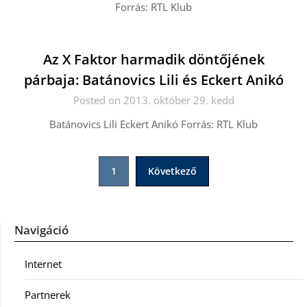
Forrás: RTL Klub
Az X Faktor harmadik döntőjének
párbaja: Batánovics Lili és Eckert Anikó
Posted on 2013. október 29. kedd
Batánovics Lili Eckert Anikó Forrás: RTL Klub
Bejegyzések
1
Következő
lapozása
Navigáció
Internet
Partnerek