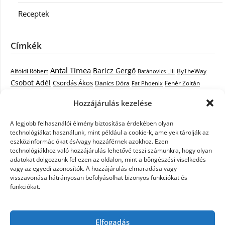
Receptek
Címkék
Antal Tímea
Baricz Gergő
Alföldi Róbert
ByTheWay
Batánovics Lili
Csobot Adél
Csordás Ákos
Danics Dóra
Fat Phoenix
Fehér Zoltán
Király L.
Janicsák Veca
Geszti Péter
Keresztes Ildikó
Hozzájárulás kezelése
Norbert
Kocsis Tibor
Kovács László Stone
Kováts Vera
mentor
A legjobb felhasználói élmény biztosítása érdekében olyan
Muri Enikő
Malek Miklós
Krasznai Tünde
LiL C.
Like
technológiákat használunk, mint például a cookie-k, amelyek tárolják az
RTL Klub
Oláh Gergő
Nagy Feró
Péterffy Lili
Rocktenors
Simon
eszközinformációkat és/vagy hozzáférnek azokhoz. Ezen
Takács Nikolas
technológiákhoz való hozzájárulás lehetővé teszi számunkra, hogy olyan
Szabó Dávid
Szabó Ádám
Cowell
Szikora Róbert
adatokat dolgozzunk fel ezen az oldalon, mint a böngészési viselkedés
Vastag Csaba
Wolf
Vastag Tamás
Tarány Tamás
Tóth Gabi
vagy az egyedi azonosítók. A hozzájárulás elmaradása vagy
visszavonása hátrányosan befolyásolhat bizonyos funkciókat és
X-Faktor
X-Faktor videók
Kati
funkciókat.
X-factor
x faktor döntő
X-Faktor válogatás
Zámbó
Elfogadás
Krisztián
Ördög Nóra