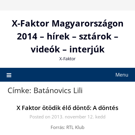
Skip
to
content
X-Faktor Magyarországon
2014 – hírek – sztárok –
videók – interjúk
X-Faktor
Menu
Címke:
Batánovics Lili
X Faktor ötödik élő döntő: A döntés
Posted on 2013. november 12. kedd
Forrás: RTL Klub