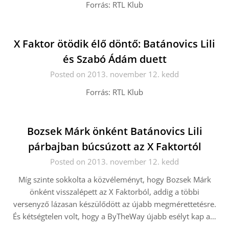
Forrás: RTL Klub
X Faktor ötödik élő döntő: Batánovics Lili
és Szabó Ádám duett
Posted on 2013. november 12. kedd
Forrás: RTL Klub
Bozsek Márk önként Batánovics Lili
párbajban búcsúzott az X Faktortól
Posted on 2013. november 12. kedd
Míg szinte sokkolta a közvéleményt, hogy Bozsek Márk
önként visszalépett az X Faktorból, addig a többi
versenyző lázasan készülődött az újabb megmérettetésre.
És kétségtelen volt, hogy a ByTheWay újabb esélyt kap a…