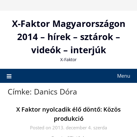
Skip
to
content
X-Faktor Magyarországon
2014 – hírek – sztárok –
videók – interjúk
X-Faktor
Menu
Címke:
Danics Dóra
X Faktor nyolcadik élő döntő: Közös
produkció
Posted on 2013. december 4. szerda