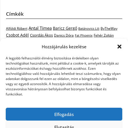
Címkék
Antal Tímea
Baricz Gergő
Alföldi Róbert
ByTheWay
Batánovics Lili
Csobot Adél
Csordás Ákos
Danics Dóra
Fat Phoenix
Fehér Zoltán
Király L.
Janicsák Veca
Geszti Péter
Keresztes Ildikó
Hozzájárulás kezelése
Norbert
Kocsis Tibor
Kovács László Stone
Kováts Vera
mentor
A legjobb felhasználói élmény biztosítása érdekében olyan
Muri Enikő
Malek Miklós
Krasznai Tünde
LiL C.
Like
technológiákat használunk, mint például a cookie-k, amelyek tárolják az
RTL Klub
Oláh Gergő
Nagy Feró
Péterffy Lili
Rocktenors
Simon
eszközinformációkat és/vagy hozzáférnek azokhoz. Ezen
Takács Nikolas
technológiákhoz való hozzájárulás lehetővé teszi számunkra, hogy olyan
Szabó Dávid
Szabó Ádám
Cowell
Szikora Róbert
adatokat dolgozzunk fel ezen az oldalon, mint a böngészési viselkedés
Vastag Csaba
Wolf
Vastag Tamás
Tarány Tamás
Tóth Gabi
vagy az egyedi azonosítók. A hozzájárulás elmaradása vagy
visszavonása hátrányosan befolyásolhat bizonyos funkciókat és
X-Faktor
X-Faktor videók
Kati
funkciókat.
X-factor
x faktor döntő
X-Faktor válogatás
Zámbó
Elfogadás
Krisztián
Ördög Nóra
Elutasítás