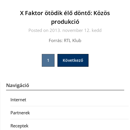
X Faktor ötödik élő döntő: Közös
produkció
Posted on 2013. november 12. kedd
Forrás: RTL Klub
Bejegyzések
1
Következő
lapozása
Navigáció
Internet
Partnerek
Receptek