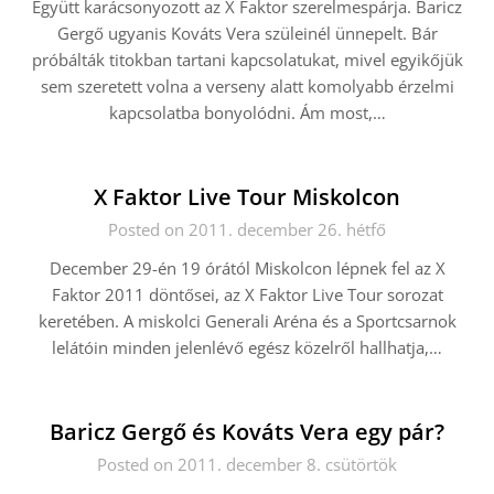
Együtt karácsonyozott az X Faktor szerelmespárja. Baricz
Gergő ugyanis Kováts Vera szüleinél ünnepelt. Bár
próbálták titokban tartani kapcsolatukat, mivel egyikőjük
sem szeretett volna a verseny alatt komolyabb érzelmi
kapcsolatba bonyolódni. Ám most,…
X Faktor Live Tour Miskolcon
Posted on 2011. december 26. hétfő
December 29-én 19 órától Miskolcon lépnek fel az X
Faktor 2011 döntősei, az X Faktor Live Tour sorozat
keretében. A miskolci Generali Aréna és a Sportcsarnok
lelátóin minden jelenlévő egész közelről hallhatja,…
Baricz Gergő és Kováts Vera egy pár?
Posted on 2011. december 8. csütörtök