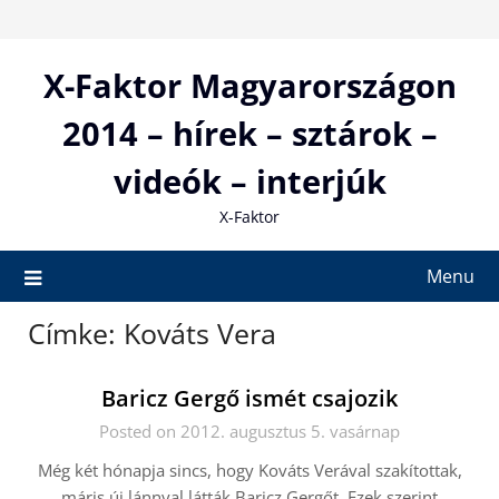
Skip
to
content
X-Faktor Magyarországon
2014 – hírek – sztárok –
videók – interjúk
X-Faktor
Menu
Címke:
Kováts Vera
Baricz Gergő ismét csajozik
Posted on 2012. augusztus 5. vasárnap
Még két hónapja sincs, hogy Kováts Verával szakítottak,
máris új lánnyal látták Baricz Gergőt. Ezek szerint