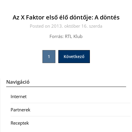
Az X Faktor első élő döntője: A döntés
Posted on 2013. október 16. szerda
Forrás: RTL Klub
Bejegyzések
1
Következő
lapozása
Navigáció
Internet
Partnerek
Receptek