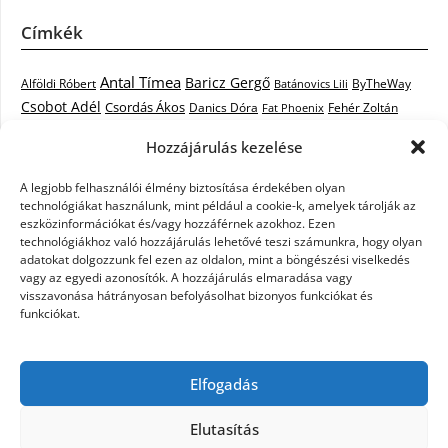
Címkék
Antal Tímea
Baricz Gergő
Alföldi Róbert
ByTheWay
Batánovics Lili
Csobot Adél
Csordás Ákos
Danics Dóra
Fat Phoenix
Fehér Zoltán
Király L.
Janicsák Veca
Geszti Péter
Keresztes Ildikó
Hozzájárulás kezelése
Norbert
Kocsis Tibor
Kovács László Stone
Kováts Vera
mentor
A legjobb felhasználói élmény biztosítása érdekében olyan
Muri Enikő
Malek Miklós
Krasznai Tünde
LiL C.
Like
technológiákat használunk, mint például a cookie-k, amelyek tárolják az
RTL Klub
Oláh Gergő
Nagy Feró
Péterffy Lili
Rocktenors
Simon
eszközinformációkat és/vagy hozzáférnek azokhoz. Ezen
Takács Nikolas
technológiákhoz való hozzájárulás lehetővé teszi számunkra, hogy olyan
Szabó Dávid
Szabó Ádám
Cowell
Szikora Róbert
adatokat dolgozzunk fel ezen az oldalon, mint a böngészési viselkedés
Vastag Csaba
Wolf
Vastag Tamás
Tarány Tamás
Tóth Gabi
vagy az egyedi azonosítók. A hozzájárulás elmaradása vagy
visszavonása hátrányosan befolyásolhat bizonyos funkciókat és
X-Faktor
X-Faktor videók
Kati
funkciókat.
X-factor
x faktor döntő
X-Faktor válogatás
Zámbó
Elfogadás
Krisztián
Ördög Nóra
Elutasítás