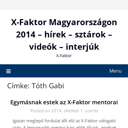
Skip
to
content
X-Faktor Magyarországon
2014 – hírek – sztárok –
videók – interjúk
X-Faktor
Menu
Címke:
Tóth Gabi
Egymásnak estek az X-Faktor mentorai
Posted on 2014. október 1. szerda
Igazán meglepő fordulat állt elő az X-Faktor válogató
után. A legnagyobb mentor harc előtt állunk, amelyet