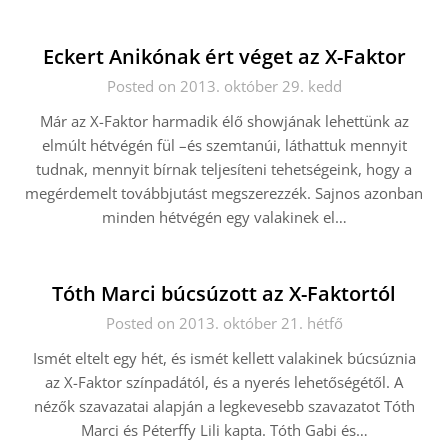
Eckert Anikónak ért véget az X-Faktor
Posted on 2013. október 29. kedd
Már az X-Faktor harmadik élő showjának lehettünk az
elmúlt hétvégén fül –és szemtanúi, láthattuk mennyit
tudnak, mennyit bírnak teljesíteni tehetségeink, hogy a
megérdemelt továbbjutást megszerezzék. Sajnos azonban
minden hétvégén egy valakinek el…
Tóth Marci búcsúzott az X-Faktortól
Posted on 2013. október 21. hétfő
Ismét eltelt egy hét, és ismét kellett valakinek búcsúznia
az X-Faktor színpadától, és a nyerés lehetőségétől. A
nézők szavazatai alapján a legkevesebb szavazatot Tóth
Marci és Péterffy Lili kapta. Tóth Gabi és…