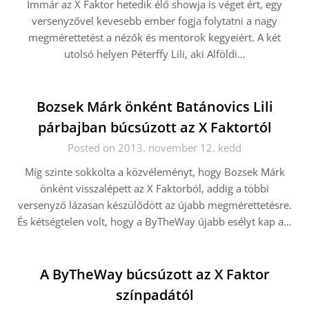
Immár az X Faktor hetedik élő showja is véget ért, egy
versenyzővel kevesebb ember fogja folytatni a nagy
megmérettetést a nézők és mentorok kegyeiért. A két
utolsó helyen Péterffy Lili, aki Alföldi…
Bozsek Márk önként Batánovics Lili
párbajban búcsúzott az X Faktortól
Posted on 2013. november 12. kedd
Míg szinte sokkolta a közvéleményt, hogy Bozsek Márk
önként visszalépett az X Faktorból, addig a többi
versenyző lázasan készülődött az újabb megmérettetésre.
És kétségtelen volt, hogy a ByTheWay újabb esélyt kap a…
A ByTheWay búcsúzott az X Faktor
színpadától