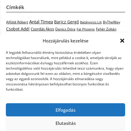
Címkék
Antal Tímea
Baricz Gergő
Alföldi Róbert
ByTheWay
Batánovics Lili
Csobot Adél
Csordás Ákos
Danics Dóra
Fat Phoenix
Fehér Zoltán
Király L.
Janicsák Veca
Geszti Péter
Keresztes Ildikó
Hozzájárulás kezelése
Norbert
Kocsis Tibor
Kovács László Stone
Kováts Vera
mentor
A legjobb felhasználói élmény biztosítása érdekében olyan
Muri Enikő
Malek Miklós
Krasznai Tünde
LiL C.
Like
technológiákat használunk, mint például a cookie-k, amelyek tárolják az
RTL Klub
Oláh Gergő
Nagy Feró
Péterffy Lili
Rocktenors
Simon
eszközinformációkat és/vagy hozzáférnek azokhoz. Ezen
Takács Nikolas
technológiákhoz való hozzájárulás lehetővé teszi számunkra, hogy olyan
Szabó Dávid
Szabó Ádám
Cowell
Szikora Róbert
adatokat dolgozzunk fel ezen az oldalon, mint a böngészési viselkedés
Vastag Csaba
Wolf
Vastag Tamás
Tarány Tamás
Tóth Gabi
vagy az egyedi azonosítók. A hozzájárulás elmaradása vagy
visszavonása hátrányosan befolyásolhat bizonyos funkciókat és
X-Faktor
X-Faktor videók
Kati
funkciókat.
X-factor
x faktor döntő
X-Faktor válogatás
Zámbó
Elfogadás
Krisztián
Ördög Nóra
Elutasítás