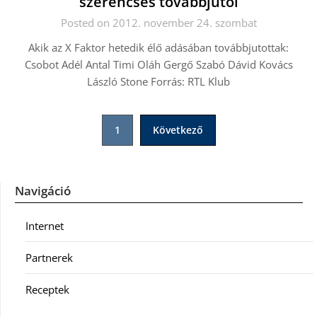
szerencsés továbbjutói
Posted on 2012. november 24. szombat
Akik az X Faktor hetedik élő adásában továbbjutottak:
Csobot Adél Antal Timi Oláh Gergő Szabó Dávid Kovács
László Stone Forrás: RTL Klub
Bejegyzések
1
Következő
lapozása
Navigáció
Internet
Partnerek
Receptek