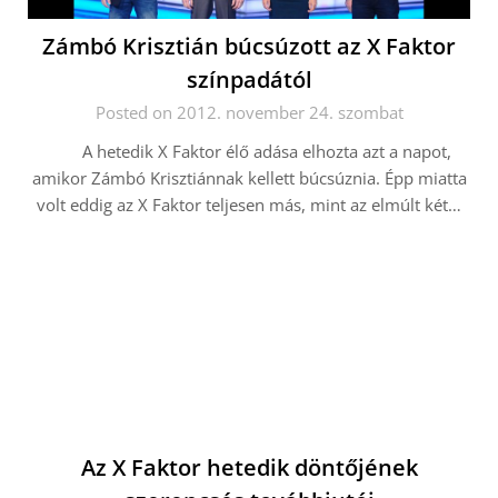
Zámbó Krisztián búcsúzott az X Faktor
színpadától
Posted on 2012. november 24. szombat
A hetedik X Faktor élő adása elhozta azt a napot,
amikor Zámbó Krisztiánnak kellett búcsúznia. Épp miatta
volt eddig az X Faktor teljesen más, mint az elmúlt két…
Az X Faktor hetedik döntőjének