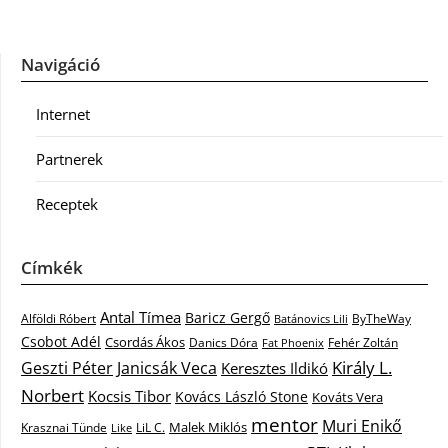
Navigáció
Internet
Partnerek
Receptek
Címkék
Antal Tímea
Baricz Gergő
Alföldi Róbert
ByTheWay
Batánovics Lili
Csobot Adél
Csordás Ákos
Danics Dóra
Fat Phoenix
Fehér Zoltán
Király L.
Janicsák Veca
Geszti Péter
Keresztes Ildikó
Norbert
Kocsis Tibor
Kovács László Stone
Kováts Vera
mentor
Muri Enikő
Malek Miklós
Krasznai Tünde
LiL C.
Like