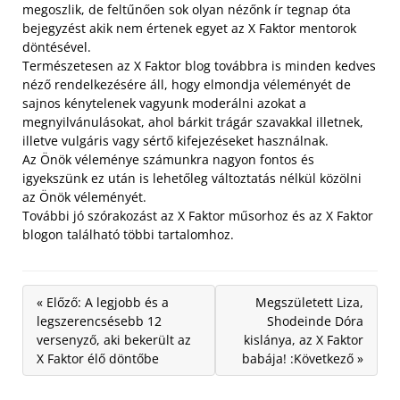
megoszlik, de feltűnően sok olyan nézőnk ír tegnap óta
bejegyzést akik nem értenek egyet az X Faktor mentorok
döntésével.
Természetesen az X Faktor blog továbbra is minden kedves
néző rendelkezésére áll, hogy elmondja véleményét de
sajnos kénytelenek vagyunk moderálni azokat a
megnyilvánulásokat, ahol bárkit trágár szavakkal illetnek,
illetve vulgáris vagy sértő kifejezéseket használnak.
Az Önök véleménye számunkra nagyon fontos és
igyekszünk ez után is lehetőleg változtatás nélkül közölni
az Önök véleményét.
További jó szórakozást az X Faktor műsorhoz és az X Faktor
blogon található többi tartalomhoz.
« Előző: A legjobb és a
Megszületett Liza,
legszerencsésebb 12
Shodeinde Dóra
versenyző, aki bekerült az
kislánya, az X Faktor
X Faktor élő döntőbe
babája! :Következő »