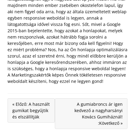
majdnem minden ember zsebében okostelefon lapul, így
aki nem figyel oda arra, hogy az általa üzemeltetett weblap
egyben responsive weboldal is legyen, annak a
látogatottsága idővel vissza fog esni.
Sőt, mivel a Google
2015-ban bejelentette, hogy azokat a honlapokat, melyek
nem reszponzívak, azokat hátrább fogja sorolni a
keresőjében, erre most már bizony oda kell figyelni! Hogy
ez miért probléma? Nos, ha az Ön honlapja optimalizálásra
szorul, azaz el szeretné érni, hogy minél előbbre kerüljön a
honlapja a Google keresőrendszerében, ahhoz immáron az
is szükséges, hogy a honlapja responsive weboldal legyen!
A Marketingszakértők képes Önnek tökéletesen responsive
weboldalt készíteni, hogy ezzel ne legyen gond!
« Előző: A használt
A gumiabroncs ár igen
gumikat begyűjtik
kedvező a nagyharsányi
és elszállítják
Kovács Gumiháznál!
:Következő »