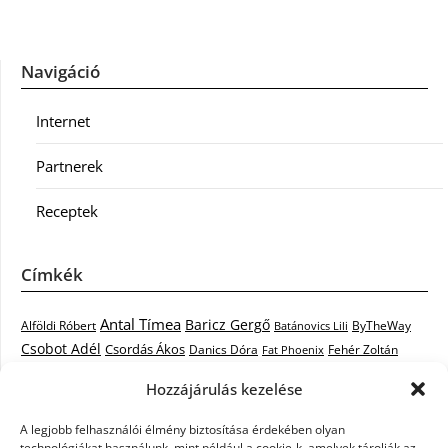
Navigáció
Internet
Partnerek
Receptek
Címkék
Antal Tímea
Baricz Gergő
Alföldi Róbert
ByTheWay
Batánovics Lili
Csobot Adél
Csordás Ákos
Danics Dóra
Fat Phoenix
Fehér Zoltán
Király L.
Janicsák Veca
Geszti Péter
Keresztes Ildikó
Hozzájárulás kezelése
Norbert
Kocsis Tibor
Kovács László Stone
Kováts Vera
mentor
A legjobb felhasználói élmény biztosítása érdekében olyan
Muri Enikő
Malek Miklós
Krasznai Tünde
LiL C.
Like
technológiákat használunk, mint például a cookie-k, amelyek tárolják az