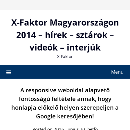
Skip
to
content
X-Faktor Magyarországon
2014 – hírek – sztárok –
videók – interjúk
X-Faktor
Menu
A responsive weboldal alapvető
fontosságú feltétele annak, hogy
honlapja előkelő helyen szerepeljen a
Google keresőjében!
Posted on 2016. június 20. hétfő