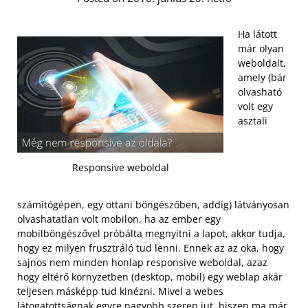
Ha látott
már olyan
weboldalt,
amely (bár
olvasható
volt egy
asztali
Responsive weboldal
számítógépen, egy ottani böngészőben, addig) látványosan
olvashatatlan volt mobilon, ha az ember egy
mobilböngészővel próbálta megnyitni a lapot, akkor tudja,
hogy ez milyen frusztráló tud lenni. Ennek az az oka, hogy
sajnos nem minden honlap responsive weboldal, azaz
hogy eltérő környzetben (desktop, mobil) egy weblap akár
teljesen másképp tud kinézni. Mivel a webes
látogatottságnak egyre nagyobb szerep jut, hiszen ma már