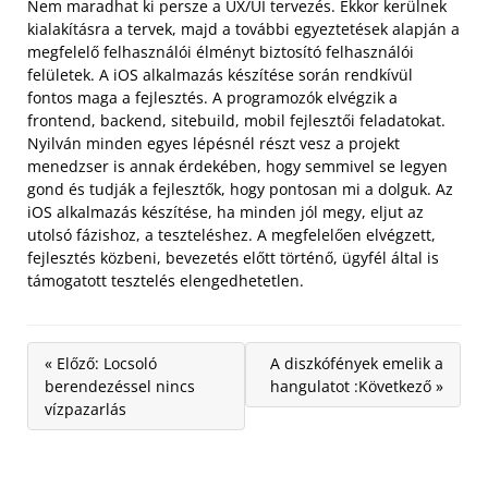
Nem maradhat ki persze a UX/UI tervezés. Ekkor kerülnek
kialakításra a tervek, majd a további egyeztetések alapján a
megfelelő felhasználói élményt biztosító felhasználói
felületek. A iOS alkalmazás készítése során rendkívül
fontos maga a fejlesztés. A programozók elvégzik a
frontend, backend, sitebuild, mobil fejlesztői feladatokat.
Nyilván minden egyes lépésnél részt vesz a projekt
menedzser is annak érdekében, hogy semmivel se legyen
gond és tudják a fejlesztők, hogy pontosan mi a dolguk. Az
iOS alkalmazás készítése, ha minden jól megy, eljut az
utolsó fázishoz, a teszteléshez. A megfelelően elvégzett,
fejlesztés közbeni, bevezetés előtt történő, ügyfél által is
támogatott tesztelés elengedhetetlen.
« Előző: Locsoló
A diszkófények emelik a
berendezéssel nincs
hangulatot :Következő »
vízpazarlás