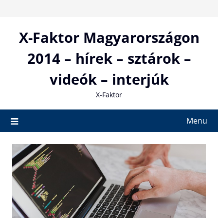
Skip
to
content
X-Faktor Magyarországon
2014 – hírek – sztárok –
videók – interjúk
X-Faktor
Menu