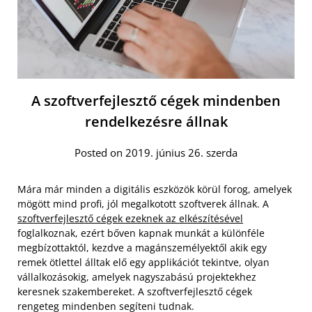
A szoftverfejlesztő cégek mindenben
rendelkezésre állnak
Posted on 2019. június 26. szerda
Mára már minden a digitális eszközök körül forog, amelyek
mögött mind profi, jól megalkotott szoftverek állnak. A
szoftverfejlesztő cégek ezeknek az elkészítésével
foglalkoznak, ezért bőven kapnak munkát a különféle
megbízottaktól, kezdve a magánszemélyektől akik egy
remek ötlettel álltak elő egy applikációt tekintve, olyan
vállalkozásokig, amelyek nagyszabású projektekhez
keresnek szakembereket. A szoftverfejlesztő cégek
rengeteg mindenben segíteni tudnak.