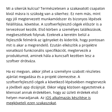
Mi a sikerük kulcsa? Természetesen a szakavatott csapaton
kívül másra is szükség van a sikerhez. Ez nem más, mint
egy jól megtervezett munkamódszer és bizonyos lépések
felállítása, követése. A szoftverfejlesztő cégek először is a
tervezéssel kezdik. Első körben a személyes találkozások,
megbeszélések folynak. Ezeknek a keretén belül a
fejlesztők felmérik az igényeket és kiderítik, hogy pontosan
mit is akar a megrendelő. Ezután elkészítik a projektre
vonatkozó funkcionális specifikációt, megtervezik a
produktumot, aminek hála a kuncsaft kezében lesz a
szoftver drótváza.
Ha ez megvan, akkor jöhet a személyre szabott részletes
ajánlat megadása és a projekt ütemezése. A
szoftverfejlesztő cégek a következő lépésekben megtervezik
a jövőbeli app dizájnját. Ekkor végig közösen egyeztetnek a
klienssel annak érdekében, hogy az üzleti érdekek első
helyen maradjanak. Az
iOS alkalmazás készítése is
megköveteli ezen szakaszokat
.