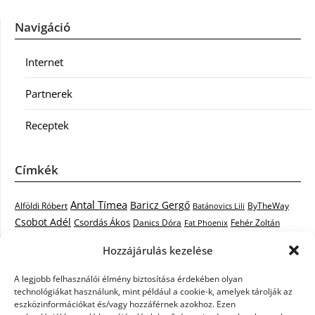
Navigáció
Internet
Partnerek
Receptek
Címkék
Antal Tímea
Baricz Gergő
Alföldi Róbert
ByTheWay
Batánovics Lili
Csobot Adél
Csordás Ákos
Danics Dóra
Fat Phoenix
Fehér Zoltán
Király L.
Janicsák Veca
Geszti Péter
Keresztes Ildikó
Hozzájárulás kezelése
Norbert
Kocsis Tibor
Kovács László Stone
Kováts Vera
mentor
A legjobb felhasználói élmény biztosítása érdekében olyan
Muri Enikő
Malek Miklós
Krasznai Tünde
LiL C.
Like
technológiákat használunk, mint például a cookie-k, amelyek tárolják az
RTL Klub
Oláh Gergő
Nagy Feró
Péterffy Lili
Rocktenors
Simon
eszközinformációkat és/vagy hozzáférnek azokhoz. Ezen