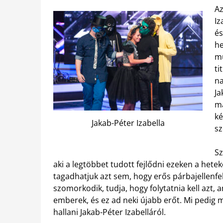
Az
Iz
és
he
mű
ti
na
Ja
ma
ké
Jakab-Péter Izabella
sz
Sz
aki a legtöbbet tudott fejlődni ezeken a hetek
tagadhatjuk azt sem, hogy erős párbajellenfe
szomorkodik, tudja, hogy folytatnia kell azt, 
emberek, és ez ad neki újabb erőt. Mi pedig 
hallani Jakab-Péter Izabelláról.