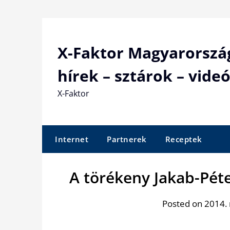
Skip
to
content
X-Faktor Magyarorszá
hírek – sztárok – videó
X-Faktor
Internet
Partnerek
Receptek
A törékeny Jakab-Péte
Posted on 2014.