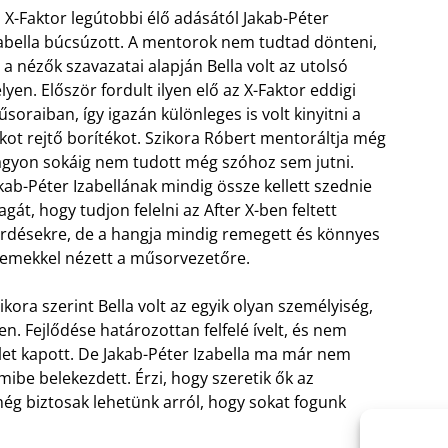
 X-Faktor legútobbi élő adásától Jakab-Péter
abella búcsúzott. A mentorok nem tudtad dönteni,
 a nézők szavazatai alapján Bella volt az utolsó
lyen. Először fordult ilyen elő az X-Faktor eddigi
soraiban, így igazán különleges is volt kinyitni a
tkot rejtő borítékot. Szikora Róbert mentoráltja még
gyon sokáig nem tudott még szóhoz sem jutni.
kab-Péter Izabellának mindig össze kellett szednie
gát, hogy tudjon felelni az After X-ben feltett
rdésekre, de a hangja mindig remegett és könnyes
emekkel nézett a műsorvezetőre.
ikora szerint Bella volt az egyik olyan személyiség,
en. Fejlődése határozottan felfelé ívelt, és nem
let kapott. De Jakab-Péter Izabella ma már nem
amibe belekezdett. Érzi, hogy szeretik ők az
még biztosak lehetünk arról, hogy sokat fogunk