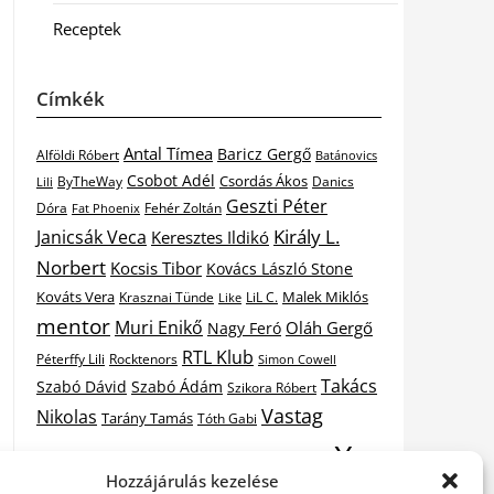
Receptek
Címkék
Antal Tímea
Baricz Gergő
Alföldi Róbert
Batánovics
Csobot Adél
Csordás Ákos
ByTheWay
Danics
Lili
Geszti Péter
Dóra
Fat Phoenix
Fehér Zoltán
Király L.
Janicsák Veca
Keresztes Ildikó
Norbert
Kocsis Tibor
Kovács László Stone
Kováts Vera
Malek Miklós
Krasznai Tünde
LiL C.
Like
mentor
Muri Enikő
Oláh Gergő
Nagy Feró
RTL Klub
Péterffy Lili
Rocktenors
Simon Cowell
Takács
Szabó Dávid
Szabó Ádám
Szikora Róbert
Vastag
Nikolas
Tarány Tamás
Tóth Gabi
X-
Csaba
Wolf Kati
Vastag Tamás
X-factor
Hozzájárulás kezelése