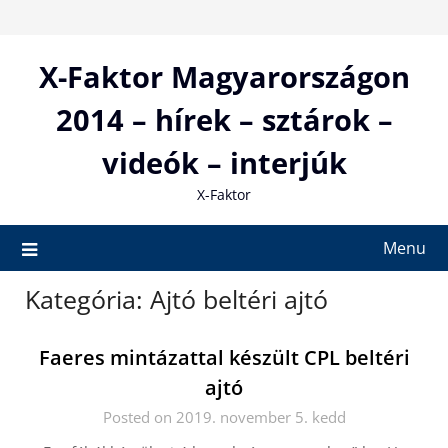
Skip
to
content
X-Faktor Magyarországon
2014 – hírek – sztárok –
videók – interjúk
X-Faktor
Menu
Kategória:
Ajtó beltéri ajtó
Faeres mintázattal készült CPL beltéri
ajtó
Posted on 2019. november 5. kedd