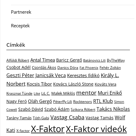
Partnerek
Receptek
Címkék
Antal Tímea
Baricz Gergő
Alföldi Róbert
ByTheWay
Batánovics Lili
Csobot Adél
Csordás Ákos
Danics Dóra
Fat Phoenix
Fehér Zoltán
Király L.
Janicsák Veca
Geszti Péter
Keresztes Ildikó
Norbert
Kocsis Tibor
Kovács László Stone
Kováts Vera
mentor
Muri Enikő
Malek Miklós
Krasznai Tünde
LiL C.
Like
RTL Klub
Oláh Gergő
Nagy Feró
Péterffy Lili
Rocktenors
Simon
Takács Nikolas
Szabó Dávid
Szabó Ádám
Cowell
Szikora Róbert
Vastag Csaba
Wolf
Vastag Tamás
Tarány Tamás
Tóth Gabi
X-Faktor
X-Faktor videók
Kati
X-factor