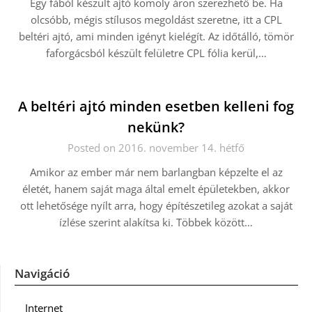
Egy fából készült ajtó komoly áron szerezhető be. Ha
olcsóbb, mégis stílusos megoldást szeretne, itt a CPL
beltéri ajtó, ami minden igényt kielégít. Az időtálló, tömör
faforgácsból készült felületre CPL fólia kerül,…
A beltéri ajtó minden esetben kelleni fog
nekünk?
Posted on 2016. november 14. hétfő
Amikor az ember már nem barlangban képzelte el az
életét, hanem saját maga által emelt épületekben, akkor
ott lehetősége nyílt arra, hogy építészetileg azokat a saját
ízlése szerint alakítsa ki. Többek között…
Navigáció
Internet