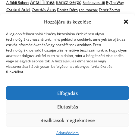
Antal Tímea
Baricz Gergő
Alföldi Róbert
ByTheWay
Batánovics Lili
Csobot Adél
Csordás Ákos
Danics Dóra
Fat Phoenix
Fehér Zoltán
Király L.
Janicsák Veca
Geszti Péter
Keresztes Ildikó
Hozzájárulás kezelése
Norbert
Kocsis Tibor
Kovács László Stone
Kováts Vera
mentor
A legjobb felhasználói élmény biztosítása érdekében olyan
Muri Enikő
Malek Miklós
Krasznai Tünde
LiL C.
Like
technológiákat használunk, mint például a cookie-k, amelyek tárolják az
RTL Klub
Oláh Gergő
Nagy Feró
Péterffy Lili
Rocktenors
Simon
eszközinformációkat és/vagy hozzáférnek azokhoz. Ezen
Takács Nikolas
technológiákhoz való hozzájárulás lehetővé teszi számunkra, hogy olyan
Szabó Dávid
Szabó Ádám
Cowell
Szikora Róbert
adatokat dolgozzunk fel ezen az oldalon, mint a böngészési viselkedés
Vastag Csaba
Wolf
Vastag Tamás
Tarány Tamás
Tóth Gabi
vagy az egyedi azonosítók. A hozzájárulás elmaradása vagy
visszavonása hátrányosan befolyásolhat bizonyos funkciókat és
X-Faktor
X-Faktor videók
Kati
funkciókat.
X-factor
x faktor döntő
X-Faktor válogatás
Zámbó
Elfogadás
Krisztián
Ördög Nóra
Elutasítás
©2026 X-Faktor Magyarországon 2014 – hírek –
Beállítások megtekintése
sztárok – videók – interjúk
| Design:
Newspaperly
WordPress Theme
Adatvédelem