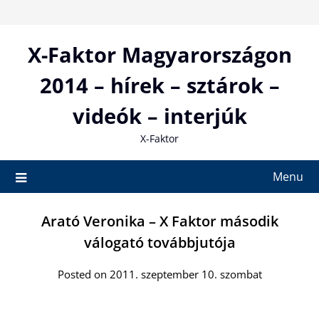
Skip
to
content
X-Faktor Magyarországon
2014 – hírek – sztárok –
videók – interjúk
X-Faktor
Menu
Arató Veronika – X Faktor második
válogató továbbjutója
Posted on 2011. szeptember 10. szombat