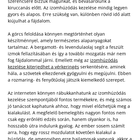
szerencsére bízzuk magunkat, és bevásárolunk a
kiruccanás előtt. Az izomhúzódás kezelése mindig legyen
gyors és alapos. Erre szükség van, különben rövid idő alatt
kiújulhat a fájdalom.
A görcs feloldása könnyen megtörténhet olyan
készítménnyel, amely természetes alapanyagokat
tartalmaz. A bergamott- és levendulaolaj segít a feszült
izmok fellazításában és így a további mozgatás már nem
fog fájdalommal járni. Emellett még az
izomhúzódás
kezelése kiterjedhet a vérkeringés
serkentésére, aminek
hála, a szövetek elkezdenek gyógyulni és megújulni. Ebben
a rozmaring- és fenyőtűolaj játszik kiemelkedő szerepet.
Az interneten könnyen rábukkanhatunk az izomhúzódás
kezelése szempontjából fontos termékekre, és még számos
jó tanácsot kaphatunk ahhoz, hogy mivel előzhetjük meg a
kialakulást. A megfelelő bemelegítés nagyon fontos nem
csak egy erőnléti edzés során, hanem olyankor is, ha
hosszabb útra indulunk gyalog. Az ember sosem számít
arra, hogy egy rossz mozdulatot követően kialakul a
húzódás, de amennyiben erre hajlamosak vagyunk, akkor a