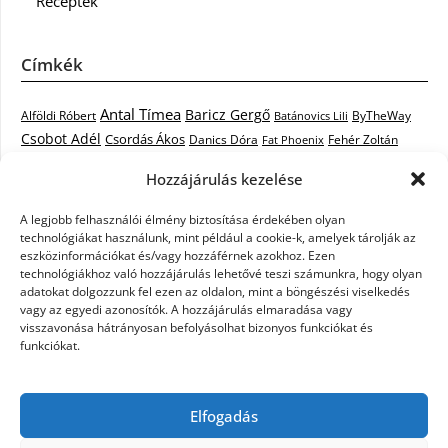
Receptek
Címkék
Antal Tímea
Baricz Gergő
Alföldi Róbert
ByTheWay
Batánovics Lili
Csobot Adél
Csordás Ákos
Danics Dóra
Fat Phoenix
Fehér Zoltán
Király L.
Janicsák Veca
Geszti Péter
Keresztes Ildikó
Hozzájárulás kezelése
Norbert
Kocsis Tibor
Kovács László Stone
Kováts Vera
mentor
A legjobb felhasználói élmény biztosítása érdekében olyan
Muri Enikő
Malek Miklós
Krasznai Tünde
LiL C.
Like
technológiákat használunk, mint például a cookie-k, amelyek tárolják az
RTL Klub
Oláh Gergő
Nagy Feró
Péterffy Lili
Rocktenors
Simon
eszközinformációkat és/vagy hozzáférnek azokhoz. Ezen
Takács Nikolas
technológiákhoz való hozzájárulás lehetővé teszi számunkra, hogy olyan
Szabó Dávid
Szabó Ádám
Cowell
Szikora Róbert
adatokat dolgozzunk fel ezen az oldalon, mint a böngészési viselkedés
Vastag Csaba
Wolf
Vastag Tamás
Tarány Tamás
Tóth Gabi
vagy az egyedi azonosítók. A hozzájárulás elmaradása vagy
visszavonása hátrányosan befolyásolhat bizonyos funkciókat és
X-Faktor
X-Faktor videók
Kati
funkciókat.
X-factor
x faktor döntő
X-Faktor válogatás
Zámbó
Elfogadás
Krisztián
Ördög Nóra