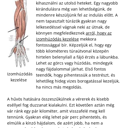
kihasználni az utolsó heteket. Egy nagyobb
kirándulásra még van lehetőségünk, de
mindenre készüljünk fel az indulás előtt. A
nem tapasztalt túrázók gyakran nagy
lelkesedéssel vágnak neki az útnak, de
könnyen megfeledkeznek
arról, hogy az
izomhúzódás kezelése
mekkora
fontossággal bír. Képzeljük el, hogy egy
több kilométeres túraútvonal közepén
hirtelen belenyilall a fájó érzés a lábunkba.
Lehet az görcs vagy húzódás, mindegyik
nagy fájdalommal járhat. Első fontos
Izomhúzódás
teendők, hogy pihentessük a testrészt, és
kezelése
lehetőleg hideg vizes borogatással kezeljük,
ha nincs más megoldás.
A hűvös hatására összeszűkülnek a vérerek és kisebb
eséllyel fog duzzanat kialakulni. Ezt követően aztán még
vár ránk egy pár kilométer, amit visszafelé meg kell
tennünk. Gyakran elég lehet pár perc pihentetés, és
elmúlik a kínzó hájdalom, de azért jobb, ha nem a