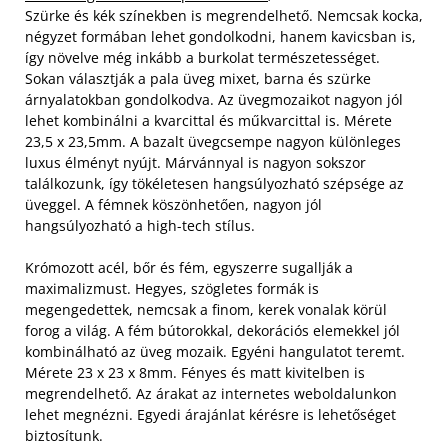
Szürke és kék színekben is megrendelhető. Nemcsak kocka,
négyzet formában lehet gondolkodni, hanem kavicsban is,
így növelve még inkább a burkolat természetességet.
Sokan választják a pala üveg mixet, barna és szürke
árnyalatokban gondolkodva. Az üvegmozaikot nagyon jól
lehet kombinálni a kvarcittal és műkvarcittal is. Mérete
23,5 x 23,5mm. A bazalt üvegcsempe nagyon különleges
luxus élményt nyújt. Márvánnyal is nagyon sokszor
találkozunk, így tökéletesen hangsúlyozható szépsége az
üveggel. A fémnek köszönhetően, nagyon jól
hangsúlyozható a high-tech stílus.
Krómozott acél, bőr és fém, egyszerre sugallják a
maximalizmust. Hegyes, szögletes formák is
megengedettek, nemcsak a finom, kerek vonalak körül
forog a világ. A fém bútorokkal, dekorációs elemekkel jól
kombinálható az üveg mozaik. Egyéni hangulatot teremt.
Mérete 23 x 23 x 8mm. Fényes és matt kivitelben is
megrendelhető. Az árakat az internetes weboldalunkon
lehet megnézni. Egyedi árajánlat kérésre is lehetőséget
biztosítunk.