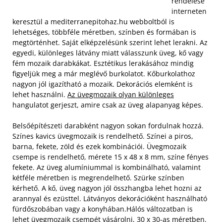
rendelése
interneten
keresztül a mediterranepitohaz.hu webboltból is
lehetséges, többféle méretben, színben és formában is
megtörténhet. Saját elképzelésünk szerint lehet lerakni. Az
egyedi, különleges látvány miatt válasszunk üveg, kő vagy
fém mozaik darabkákat. Esztétikus lerakásához mindig
figyeljük meg a már meglévő burkolatot. Kőburkolathoz
nagyon jól igazítható a mozaik. Dekorációs elemként is
lehet használni.
Az üvegmozaik olyan különleges
hangulatot gerjeszt, amire csak az üveg alapanyag képes.
Belsőépítészeti darabként nagyon sokan fordulnak hozzá.
Színes kavics üvegmozaik is rendelhető. Színei a piros,
barna, fekete, zöld és ezek kombinációi. Üvegmozaik
csempe is rendelhető, mérete 15 x 48 x 8 mm, színe fényes
fekete. Az üveg alumíniummal is kombinálható, valamint
kétféle méretben is megrendelhető. Szürke színben
kérhető. A kő, üveg nagyon jól összhangba lehet hozni az
arannyal és ezüsttel. Látványos dekorációként használható
fürdőszobában vagy a konyhában.
Hálós változatban is
lehet üvegmozaik csempét vásárolni
, 30 x 30-as méretben.