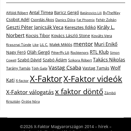
Antal Tímea
Baricz Gergő
Alföldi Róbert
ByTheWay
Batánovics Lili
Csobot Adél
Csordás Ákos
Danics Dóra
Fat Phoenix
Fehér Zoltán
Király L.
Janicsák Veca
Geszti Péter
Keresztes Ildikó
Norbert
Kocsis Tibor
Kovács László Stone
Kováts Vera
mentor
Muri Enikő
Malek Miklós
Krasznai Tünde
LiL C.
Like
RTL Klub
Oláh Gergő
Nagy Feró
Péterffy Lili
Rocktenors
Simon
Takács Nikolas
Szabó Dávid
Szabó Ádám
Cowell
Szikora Róbert
Vastag Csaba
Wolf
Vastag Tamás
Tarány Tamás
Tóth Gabi
X-Faktor
X-Faktor videók
Kati
X-factor
x faktor döntő
X-Faktor válogatás
Zámbó
Krisztián
Ördög Nóra
©2026 X-Faktor Magyarországon 2014 – hírek –