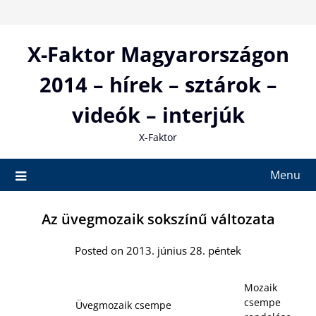
Skip
to
content
X-Faktor Magyarországon
2014 – hírek – sztárok –
videók – interjúk
X-Faktor
Menu
Az üvegmozaik sokszínű változata
Posted on 2013. június 28. péntek
Mozaik
csempe
Üvegmozaik csempe