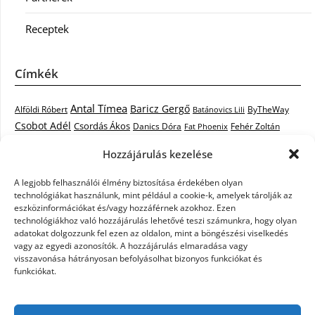
Receptek
Címkék
Antal Tímea
Baricz Gergő
Alföldi Róbert
ByTheWay
Batánovics Lili
Csobot Adél
Csordás Ákos
Danics Dóra
Fat Phoenix
Fehér Zoltán
Király L.
Janicsák Veca
Geszti Péter
Keresztes Ildikó
Hozzájárulás kezelése
Norbert
Kocsis Tibor
Kovács László Stone
Kováts Vera
mentor
A legjobb felhasználói élmény biztosítása érdekében olyan
Muri Enikő
Malek Miklós
Krasznai Tünde
LiL C.
Like
technológiákat használunk, mint például a cookie-k, amelyek tárolják az
RTL Klub
Oláh Gergő
Nagy Feró
Péterffy Lili
Rocktenors
Simon
eszközinformációkat és/vagy hozzáférnek azokhoz. Ezen
Takács Nikolas
technológiákhoz való hozzájárulás lehetővé teszi számunkra, hogy olyan
Szabó Dávid
Szabó Ádám
Cowell
Szikora Róbert
adatokat dolgozzunk fel ezen az oldalon, mint a böngészési viselkedés
Vastag Csaba
Wolf
Vastag Tamás
Tarány Tamás
Tóth Gabi
vagy az egyedi azonosítók. A hozzájárulás elmaradása vagy
visszavonása hátrányosan befolyásolhat bizonyos funkciókat és
X-Faktor
X-Faktor videók
Kati
funkciókat.
X-factor
x faktor döntő
X-Faktor válogatás
Zámbó