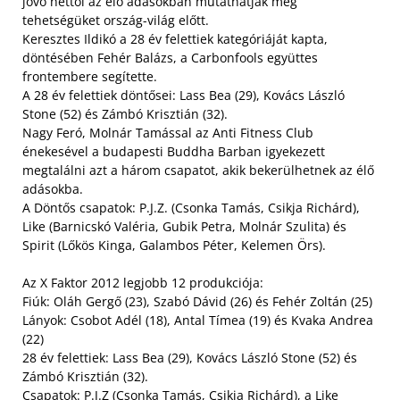
jövő héttől az élő adásokban mutathatják meg
tehetségüket ország-világ előtt.
Keresztes Ildikó a 28 év felettiek kategóriáját kapta,
döntésében Fehér Balázs, a Carbonfools együttes
frontembere segítette.
A 28 év felettiek döntősei: Lass Bea (29), Kovács László
Stone (52) és Zámbó Krisztián (32).
Nagy Feró, Molnár Tamással az Anti Fitness Club
énekesével a budapesti Buddha Barban igyekezett
megtalálni azt a három csapatot, akik bekerülhetnek az élő
adásokba.
A Döntős csapatok: P.J.Z. (Csonka Tamás, Csikja Richárd),
Like (Barnicskó Valéria, Gubik Petra, Molnár Szulita) és
Spirit (Lőkös Kinga, Galambos Péter, Kelemen Örs).
Az X Faktor 2012 legjobb 12 produkciója:
Fiúk: Oláh Gergő (23), Szabó Dávid (26) és Fehér Zoltán (25)
Lányok: Csobot Adél (18), Antal Tímea (19) és Kvaka Andrea
(22)
28 év felettiek: Lass Bea (29), Kovács László Stone (52) és
Zámbó Krisztián (32).
Csapatok: P.J.Z (Csonka Tamás, Csikja Richárd), a Like