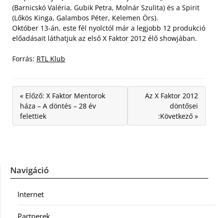
(Barnicskó Valéria, Gubik Petra, Molnár Szulita) és a Spirit
(Lőkös Kinga, Galambos Péter, Kelemen Örs).
Október 13-án, este fél nyolctól már a legjobb 12 produkció
előadásait láthatjuk az első X Faktor 2012 élő showjában.
Forrás:
RTL Klub
« Előző: X Faktor Mentorok
Az X Faktor 2012
háza – A döntés – 28 év
döntősei
felettiek
:Következő »
Navigáció
Internet
Partnerek