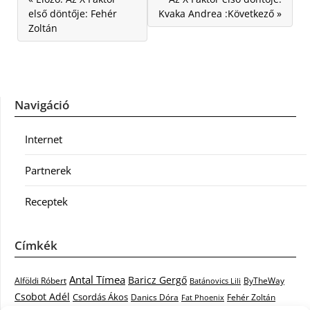
első döntője: Fehér
Kvaka Andrea :Következő »
Zoltán
Navigáció
Internet
Partnerek
Receptek
Címkék
Antal Tímea
Baricz Gergő
Alföldi Róbert
ByTheWay
Batánovics Lili
Csobot Adél
Csordás Ákos
Danics Dóra
Fat Phoenix
Fehér Zoltán