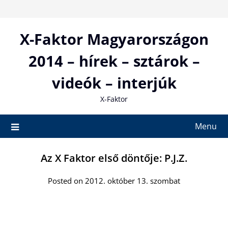
Skip
to
content
X-Faktor Magyarországon
2014 – hírek – sztárok –
videók – interjúk
X-Faktor
Menu
Az X Faktor első döntője: P.J.Z.
Posted on 2012. október 13. szombat