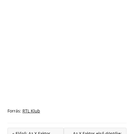
Forrás:
RTL Klub
« Előző: Az X Faktor
Az X Faktor első döntője: