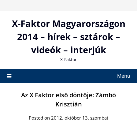
Skip
to
content
X-Faktor Magyarországon
2014 – hírek – sztárok –
videók – interjúk
X-Faktor
Menu
Az X Faktor első döntője: Zámbó
Krisztián
Posted on 2012. október 13. szombat