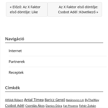
« Előző: Az X Faktor
Az X Faktor első döntője:
első döntője: Like
Csobot Adél :Következő »
Navigáció
Internet
Partnerek
Receptek
Címkék
Antal Tímea
Baricz Gergő
Alföldi Róbert
ByTheWay
Batánovics Lili
Csobot Adél
Csordás Ákos
Danics Dóra
Fat Phoenix
Fehér Zoltán