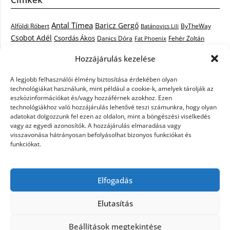
Antal Tímea
Baricz Gergő
Alföldi Róbert
ByTheWay
Batánovics Lili
Csobot Adél
Csordás Ákos
Danics Dóra
Fat Phoenix
Fehér Zoltán
Király L.
Janicsák Veca
Geszti Péter
Keresztes Ildikó
Hozzájárulás kezelése
Norbert
Kocsis Tibor
Kovács László Stone
Kováts Vera
mentor
A legjobb felhasználói élmény biztosítása érdekében olyan
Muri Enikő
Malek Miklós
Krasznai Tünde
LiL C.
Like
technológiákat használunk, mint például a cookie-k, amelyek tárolják az
RTL Klub
Oláh Gergő
Nagy Feró
Péterffy Lili
Rocktenors
Simon
eszközinformációkat és/vagy hozzáférnek azokhoz. Ezen
Takács Nikolas
technológiákhoz való hozzájárulás lehetővé teszi számunkra, hogy olyan
Szabó Dávid
Szabó Ádám
Cowell
Szikora Róbert
adatokat dolgozzunk fel ezen az oldalon, mint a böngészési viselkedés
Vastag Csaba
Wolf
Vastag Tamás
Tarány Tamás
Tóth Gabi
vagy az egyedi azonosítók. A hozzájárulás elmaradása vagy
visszavonása hátrányosan befolyásolhat bizonyos funkciókat és
X-Faktor
X-Faktor videók
Kati
funkciókat.
X-factor
x faktor döntő
X-Faktor válogatás
Zámbó
Elfogadás
Krisztián
Ördög Nóra
Elutasítás
©2026 X-Faktor Magyarországon 2014 – hírek –
Beállítások megtekintése