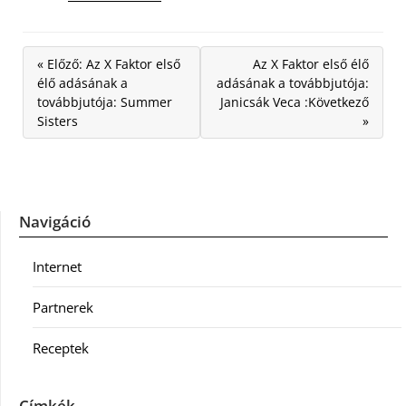
« Előző: Az X Faktor első
Az X Faktor első élő
élő adásának a
adásának a továbbjutója:
továbbjutója: Summer
Janicsák Veca :Következő
Sisters
»
Navigáció
Internet
Partnerek
Receptek
Címkék