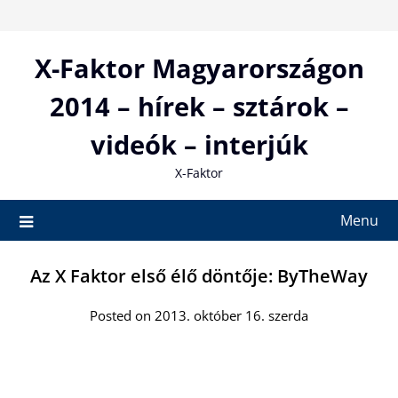
Skip
to
content
X-Faktor Magyarországon
2014 – hírek – sztárok –
videók – interjúk
X-Faktor
Menu
Az X Faktor első élő döntője: ByTheWay
Posted on 2013. október 16. szerda