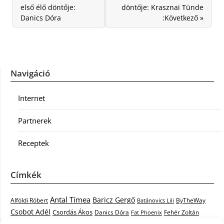
első élő döntője:
döntője: Krasznai Tünde
Danics Dóra
:Következő »
Navigáció
Internet
Partnerek
Receptek
Címkék
Antal Tímea
Baricz Gergő
Alföldi Róbert
ByTheWay
Batánovics Lili
Csobot Adél
Csordás Ákos
Danics Dóra
Fat Phoenix
Fehér Zoltán