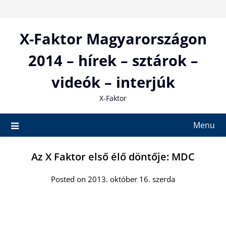
Skip
to
content
X-Faktor Magyarországon
2014 – hírek – sztárok –
videók – interjúk
X-Faktor
Menu
Az X Faktor első élő döntője: MDC
Posted on 2013. október 16. szerda