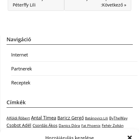
Péterffy Lili
:Következő »
Navigáció
Internet
Partnerek
Receptek
Címkék
Antal Tímea
Baricz Gergő
Alföldi Róbert
ByTheWay
Batánovics Lili
Csobot Adél
Csordás Ákos
Danics Dóra
Fat Phoenix
Fehér Zoltán
Király L.
Janicsák Veca
Geszti Péter
Keresztes Ildikó
Hozzájárulás kezelése