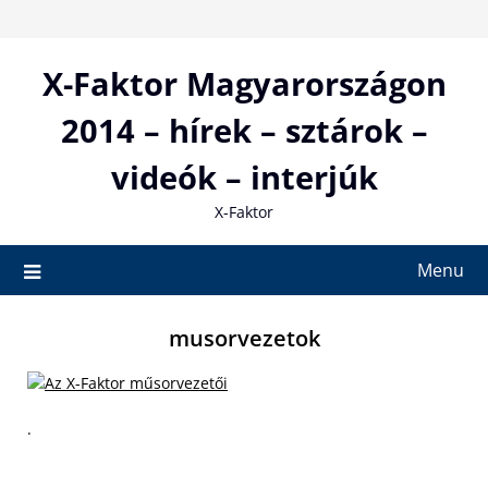
Skip
to
content
X-Faktor Magyarországon
2014 – hírek – sztárok –
videók – interjúk
X-Faktor
Menu
musorvezetok
.