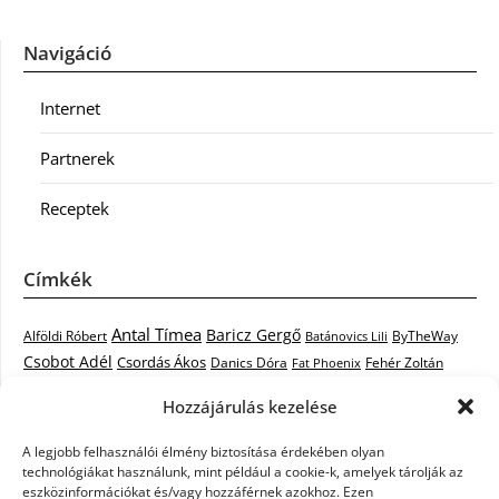
Navigáció
Internet
Partnerek
Receptek
Címkék
Antal Tímea
Baricz Gergő
Alföldi Róbert
ByTheWay
Batánovics Lili
Csobot Adél
Csordás Ákos
Danics Dóra
Fat Phoenix
Fehér Zoltán
Király L.
Janicsák Veca
Geszti Péter
Keresztes Ildikó
Hozzájárulás kezelése
Norbert
Kocsis Tibor
Kovács László Stone
Kováts Vera
mentor
A legjobb felhasználói élmény biztosítása érdekében olyan
Muri Enikő
Malek Miklós
Krasznai Tünde
LiL C.
Like
technológiákat használunk, mint például a cookie-k, amelyek tárolják az
RTL Klub
Oláh Gergő
Nagy Feró
Péterffy Lili
Rocktenors
Simon
eszközinformációkat és/vagy hozzáférnek azokhoz. Ezen