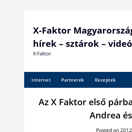
Skip
to
content
X-Faktor Magyarorszá
hírek – sztárok – videó
X-Faktor
Internet
Partnerek
Receptek
Az X Faktor első párb
Andrea és
Posted on 2012