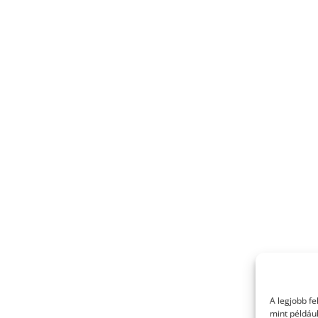
A legjobb f
mint példáu