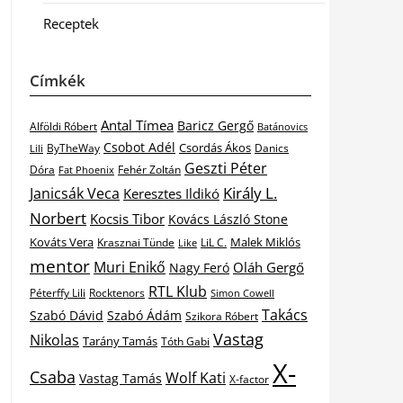
Receptek
Címkék
Antal Tímea
Baricz Gergő
Alföldi Róbert
Batánovics
Csobot Adél
Csordás Ákos
ByTheWay
Danics
Lili
Geszti Péter
Dóra
Fat Phoenix
Fehér Zoltán
Király L.
Janicsák Veca
Keresztes Ildikó
Norbert
Kocsis Tibor
Kovács László Stone
Kováts Vera
Malek Miklós
Krasznai Tünde
LiL C.
Like
mentor
Muri Enikő
Oláh Gergő
Nagy Feró
RTL Klub
Péterffy Lili
Rocktenors
Simon Cowell
Takács
Szabó Dávid
Szabó Ádám
Szikora Róbert
Vastag
Nikolas
Tarány Tamás
Tóth Gabi
X-
Csaba
Wolf Kati
Vastag Tamás
X-factor