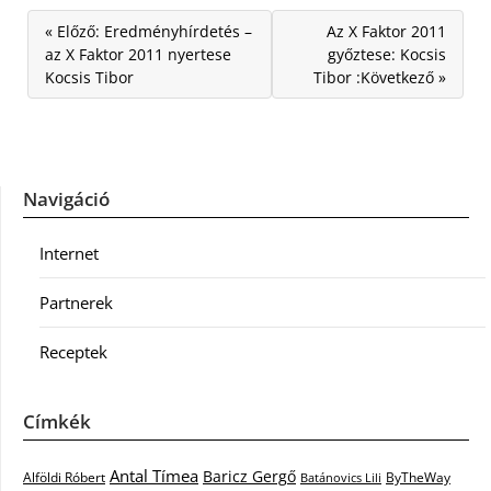
« Előző: Eredményhírdetés –
Az X Faktor 2011
az X Faktor 2011 nyertese
győztese: Kocsis
Kocsis Tibor
Tibor :Következő »
Navigáció
Internet
Partnerek
Receptek
Címkék
Antal Tímea
Baricz Gergő
Alföldi Róbert
ByTheWay
Batánovics Lili