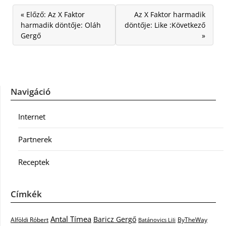
« Előző: Az X Faktor
Az X Faktor harmadik
harmadik döntője: Oláh
döntője: Like :Következő
Gergő
»
Navigáció
Internet
Partnerek
Receptek
Címkék
Antal Tímea
Baricz Gergő
Alföldi Róbert
ByTheWay
Batánovics Lili