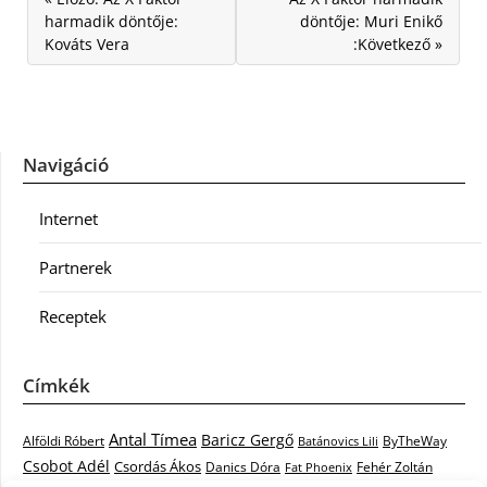
harmadik döntője:
döntője: Muri Enikő
Kováts Vera
:Következő »
Navigáció
Internet
Partnerek
Receptek
Címkék
Antal Tímea
Baricz Gergő
Alföldi Róbert
ByTheWay
Batánovics Lili
Csobot Adél
Csordás Ákos
Danics Dóra
Fat Phoenix
Fehér Zoltán