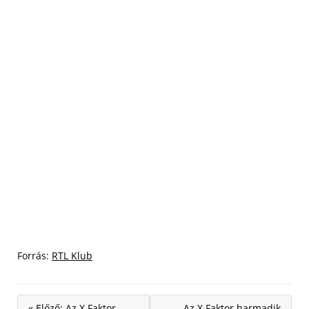
Forrás:
RTL Klub
« Előző: Az X Faktor
Az X Faktor harmadik