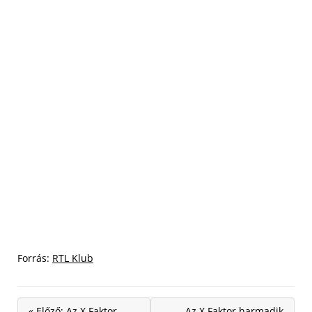
Forrás:
RTL Klub
« Előző: Az X Faktor
Az X Faktor harmadik