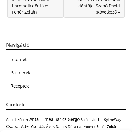
harmadik döntője:
döntője: Szabó Dávid
Fehér Zoltán
:Következő »
Navigáció
Internet
Partnerek
Receptek
Címkék
Antal Tímea
Baricz Gergő
Alföldi Róbert
ByTheWay
Batánovics Lili
Csobot Adél
Csordás Ákos
Danics Dóra
Fat Phoenix
Fehér Zoltán