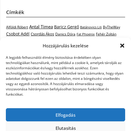
Címkék
Antal Tímea
Baricz Gergő
Alföldi Róbert
ByTheWay
Batánovics Lili
Csobot Adél
Csordás Ákos
Danics Dóra
Fat Phoenix
Fehér Zoltán
Király L.
Janicsák Veca
Geszti Péter
Keresztes Ildikó
Hozzájárulás kezelése
Norbert
Kocsis Tibor
Kovács László Stone
Kováts Vera
mentor
A legjobb felhasználói élmény biztosítása érdekében olyan
Muri Enikő
Malek Miklós
Krasznai Tünde
LiL C.
Like
technológiákat használunk, mint például a cookie-k, amelyek tárolják az
RTL Klub
Oláh Gergő
Nagy Feró
Péterffy Lili
Rocktenors
Simon
eszközinformációkat és/vagy hozzáférnek azokhoz. Ezen
Takács Nikolas
technológiákhoz való hozzájárulás lehetővé teszi számunkra, hogy olyan
Szabó Dávid
Szabó Ádám
Cowell
Szikora Róbert
adatokat dolgozzunk fel ezen az oldalon, mint a böngészési viselkedés
Vastag Csaba
Wolf
Vastag Tamás
Tarány Tamás
Tóth Gabi
vagy az egyedi azonosítók. A hozzájárulás elmaradása vagy
visszavonása hátrányosan befolyásolhat bizonyos funkciókat és
X-Faktor
X-Faktor videók
Kati
funkciókat.
X-factor
x faktor döntő
X-Faktor válogatás
Zámbó
Elfogadás
Krisztián
Ördög Nóra
Elutasítás