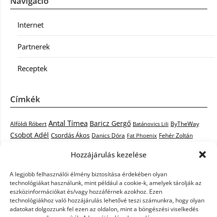
Navigáció
Internet
Partnerek
Receptek
Címkék
Antal Tímea
Baricz Gergő
Alföldi Róbert
ByTheWay
Batánovics Lili
Csobot Adél
Csordás Ákos
Danics Dóra
Fat Phoenix
Fehér Zoltán
Király L.
Janicsák Veca
Geszti Péter
Keresztes Ildikó
Hozzájárulás kezelése
Norbert
Kocsis Tibor
Kovács László Stone
Kováts Vera
mentor
A legjobb felhasználói élmény biztosítása érdekében olyan
Muri Enikő
Malek Miklós
Krasznai Tünde
LiL C.
Like
technológiákat használunk, mint például a cookie-k, amelyek tárolják az
RTL Klub
Oláh Gergő
Nagy Feró
Péterffy Lili
Rocktenors
Simon
eszközinformációkat és/vagy hozzáférnek azokhoz. Ezen
Takács Nikolas
technológiákhoz való hozzájárulás lehetővé teszi számunkra, hogy olyan
Szabó Dávid
Szabó Ádám
Cowell
Szikora Róbert
adatokat dolgozzunk fel ezen az oldalon, mint a böngészési viselkedés
Vastag Csaba
Wolf
Vastag Tamás
Tarány Tamás
Tóth Gabi