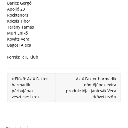
Baricz Gergő
Apolló 23
Rocktenors
Kocsis Tibor
Tarány Tamás
Muri Enikő
Kováts Vera
Bagosi Alexa
Forrás:
RTL Klub
« Előző: Az X Faktor
Az X Faktor harmadik
harmadik
döntőjének extra
párbajának
produkciója: Janicsák Veca
vesztese: Ikrek
:Következő »