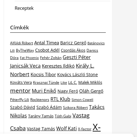
Receptek
Címkék
Antal Tímea
Baricz Gergő
Alföldi Róbert
Batánovics
Csobot Adél
Csordás Ákos
ByTheWay
Danics
Lili
Geszti Péter
Dóra
Fat Phoenix
Fehér Zoltán
Király L.
Janicsák Veca
Keresztes Ildikó
Norbert
Kocsis Tibor
Kovács László Stone
Kováts Vera
Malek Miklós
Krasznai Tünde
LiL C.
Like
mentor
Muri Enikő
Oláh Gergő
Nagy Feró
RTL Klub
Péterffy Lili
Rocktenors
Simon Cowell
Takács
Szabó Dávid
Szabó Ádám
Szikora Róbert
Vastag
Nikolas
Tarány Tamás
Tóth Gabi
X-
Csaba
Wolf Kati
Vastag Tamás
X-factor