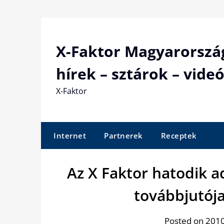
Skip
to
content
X-Faktor Magyarorszá
hírek – sztárok – videó
X-Faktor
Internet
Partnerek
Receptek
Az X Faktor hatodik 
továbbjutója
Posted on 2010