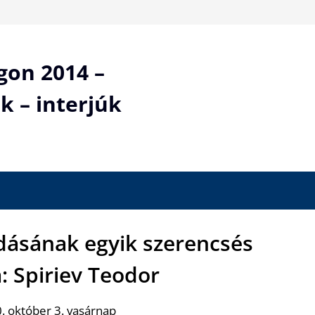
gon 2014 –
k – interjúk
adásának egyik szerencsés
: Spiriev Teodor
. október 3. vasárnap