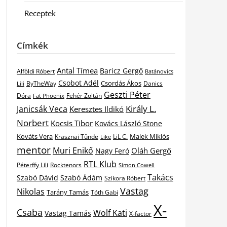
Receptek
Címkék
Antal Tímea
Baricz Gergő
Alföldi Róbert
Batánovics
Csobot Adél
Csordás Ákos
ByTheWay
Danics
Lili
Geszti Péter
Dóra
Fat Phoenix
Fehér Zoltán
Király L.
Janicsák Veca
Keresztes Ildikó
Norbert
Kocsis Tibor
Kovács László Stone
Kováts Vera
Malek Miklós
Krasznai Tünde
LiL C.
Like
mentor
Muri Enikő
Oláh Gergő
Nagy Feró
RTL Klub
Péterffy Lili
Rocktenors
Simon Cowell
Takács
Szabó Dávid
Szabó Ádám
Szikora Róbert
Vastag
Nikolas
Tarány Tamás
Tóth Gabi
X-
Csaba
Wolf Kati
Vastag Tamás
X-factor