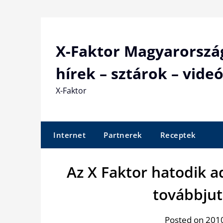
Skip
to
content
X-Faktor Magyarorszá
hírek – sztárok – videó
X-Faktor
Internet
Partnerek
Receptek
Az X Faktor hatodik 
továbbjut
Posted on 2010