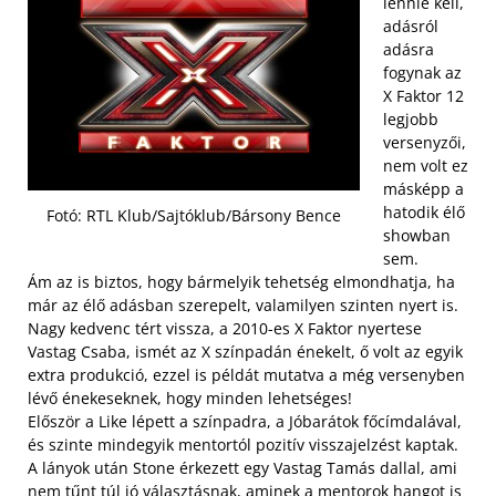
lennie kell,
adásról
adásra
fogynak az
X Faktor 12
legjobb
versenyzői,
nem volt ez
másképp a
hatodik élő
Fotó: RTL Klub/Sajtóklub/Bársony Bence
showban
sem.
Ám az is biztos, hogy bármelyik tehetség elmondhatja, ha
már az élő adásban szerepelt, valamilyen szinten nyert is.
Nagy kedvenc tért vissza, a 2010-es X Faktor nyertese
Vastag Csaba, ismét az X színpadán énekelt, ő volt az egyik
extra produkció, ezzel is példát mutatva a még versenyben
lévő énekeseknek, hogy minden lehetséges!
Először a Like lépett a színpadra, a Jóbarátok főcímdalával,
és szinte mindegyik mentortól pozitív visszajelzést kaptak.
A lányok után Stone érkezett egy Vastag Tamás dallal, ami
nem tűnt túl jó választásnak, aminek a mentorok hangot is