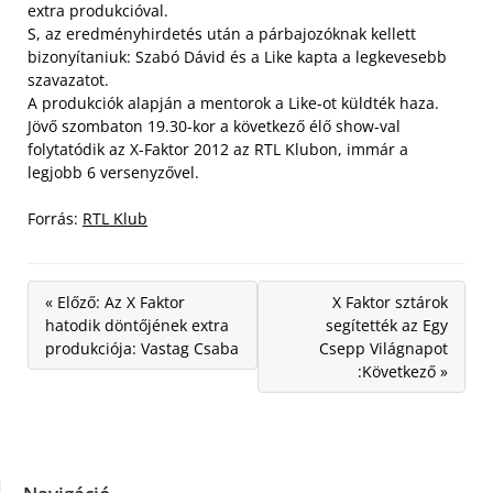
extra produkcióval.
S, az eredményhirdetés után a párbajozóknak kellett
bizonyítaniuk: Szabó Dávid és a Like kapta a legkevesebb
szavazatot.
A produkciók alapján a mentorok a Like-ot küldték haza.
Jövő szombaton 19.30-kor a következő élő show-val
folytatódik az X-Faktor 2012 az RTL Klubon, immár a
legjobb 6 versenyzővel.
Forrás:
RTL Klub
« Előző: Az X Faktor
X Faktor sztárok
hatodik döntőjének extra
segítették az Egy
produkciója: Vastag Csaba
Csepp Világnapot
:Következő »