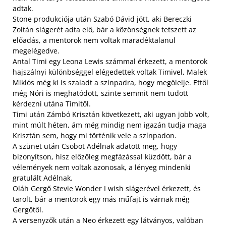
adtak.
Stone produkciója után Szabó Dávid jött, aki Bereczki
Zoltán slágerét adta elő, bár a közönségnek tetszett az
előadás, a mentorok nem voltak maradéktalanul
megelégedve.
Antal Timi egy Leona Lewis számmal érkezett, a mentorok
hajszálnyi különbséggel elégedettek voltak Timivel, Malek
Miklós még ki is szaladt a színpadra, hogy megölelje. Ettől
még Nóri is meghatódott, szinte semmit nem tudott
kérdezni utána Timitől.
Timi után Zámbó Krisztán következett, aki ugyan jobb volt,
mint múlt héten, ám még mindig nem igazán tudja maga
Krisztán sem, hogy mi történik vele a színpadon.
A szünet után Csobot Adélnak adatott meg, hogy
bizonyítson, hisz előzőleg megfázással küzdött, bár a
vélemények nem voltak azonosak, a lényeg mindenki
gratulált Adélnak.
Oláh Gergő Stevie Wonder I wish slágerével érkezett, és
tarolt, bár a mentorok egy más műfajt is várnak még
Gergőtől.
A versenyzők után a Neo érkezett egy látványos, valóban