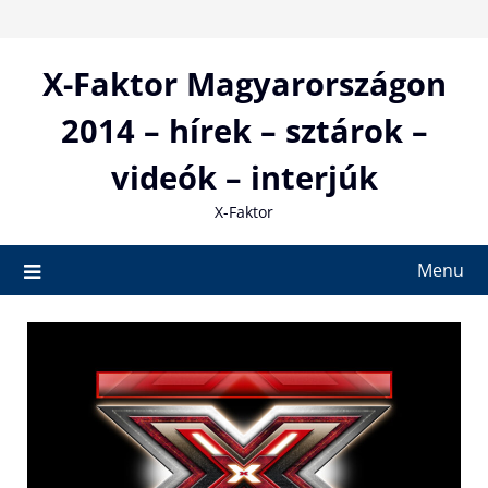
Skip
to
content
X-Faktor Magyarországon
2014 – hírek – sztárok –
videók – interjúk
X-Faktor
Menu