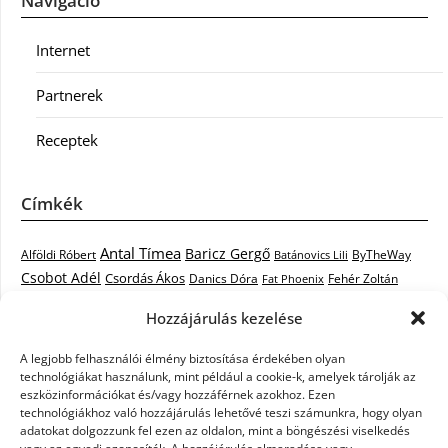
Navigáció
Internet
Partnerek
Receptek
Címkék
Antal Tímea
Baricz Gergő
Alföldi Róbert
ByTheWay
Batánovics Lili
Csobot Adél
Csordás Ákos
Danics Dóra
Fat Phoenix
Fehér Zoltán
Király L.
Janicsák Veca
Geszti Péter
Keresztes Ildikó
Hozzájárulás kezelése
Norbert
Kocsis Tibor
Kovács László Stone
Kováts Vera
mentor
A legjobb felhasználói élmény biztosítása érdekében olyan
Muri Enikő
Malek Miklós
Krasznai Tünde
LiL C.
Like
technológiákat használunk, mint például a cookie-k, amelyek tárolják az
RTL Klub
Oláh Gergő
Nagy Feró
Péterffy Lili
Rocktenors
Simon
eszközinformációkat és/vagy hozzáférnek azokhoz. Ezen
Takács Nikolas
technológiákhoz való hozzájárulás lehetővé teszi számunkra, hogy olyan
Szabó Dávid
Szabó Ádám
Cowell
Szikora Róbert
adatokat dolgozzunk fel ezen az oldalon, mint a böngészési viselkedés
Vastag Csaba
Wolf
Vastag Tamás
Tarány Tamás
Tóth Gabi