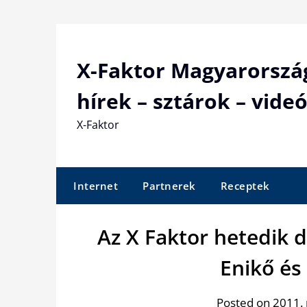
Skip
to
content
X-Faktor Magyarorszá
hírek – sztárok – videó
X-Faktor
Internet
Partnerek
Receptek
Az X Faktor hetedik d
Enikő és
Posted on 2011.