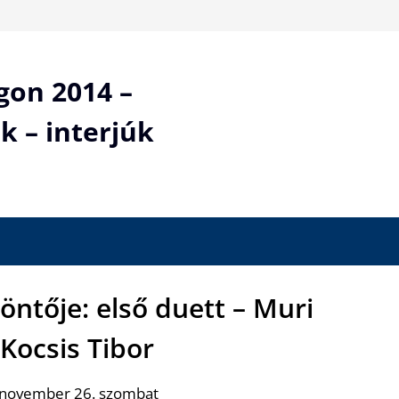
gon 2014 –
k – interjúk
öntője: első duett – Muri
 Kocsis Tibor
 november 26. szombat