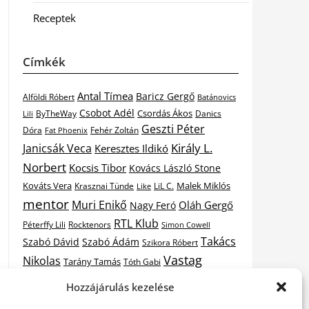
Receptek
Címkék
Antal Tímea
Baricz Gergő
Alföldi Róbert
Batánovics
Csobot Adél
Csordás Ákos
ByTheWay
Danics
Lili
Geszti Péter
Dóra
Fat Phoenix
Fehér Zoltán
Király L.
Janicsák Veca
Keresztes Ildikó
Norbert
Kocsis Tibor
Kovács László Stone
Kováts Vera
Malek Miklós
Krasznai Tünde
LiL C.
Like
mentor
Muri Enikő
Oláh Gergő
Nagy Feró
RTL Klub
Péterffy Lili
Rocktenors
Simon Cowell
Takács
Szabó Dávid
Szabó Ádám
Szikora Róbert
Vastag
Nikolas
Tarány Tamás
Tóth Gabi
X-
Hozzájárulás kezelése
Csaba
Wolf Kati
Vastag Tamás
X-factor