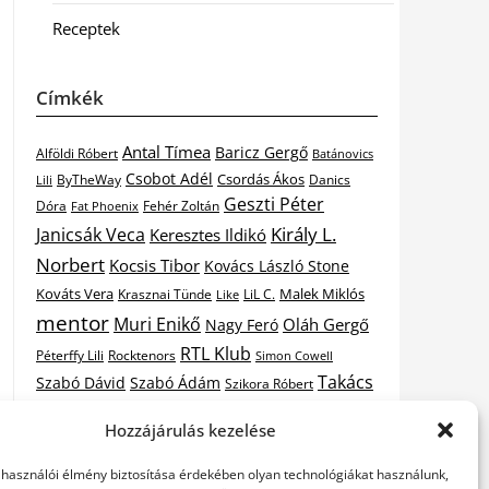
Receptek
Címkék
Antal Tímea
Baricz Gergő
Alföldi Róbert
Batánovics
Csobot Adél
Csordás Ákos
ByTheWay
Danics
Lili
Geszti Péter
Dóra
Fat Phoenix
Fehér Zoltán
Király L.
Janicsák Veca
Keresztes Ildikó
Norbert
Kocsis Tibor
Kovács László Stone
Kováts Vera
Malek Miklós
Krasznai Tünde
LiL C.
Like
mentor
Muri Enikő
Oláh Gergő
Nagy Feró
RTL Klub
Péterffy Lili
Rocktenors
Simon Cowell
Takács
Szabó Dávid
Szabó Ádám
Szikora Róbert
Vastag
Nikolas
Tarány Tamás
Tóth Gabi
Hozzájárulás kezelése
X-
Csaba
Wolf Kati
Vastag Tamás
X-factor
elhasználói élmény biztosítása érdekében olyan technológiákat használunk,