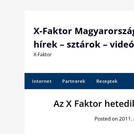
Skip
to
content
X-Faktor Magyarorszá
hírek – sztárok – videó
X-Faktor
Internet
Partnerek
Receptek
Az X Faktor hetedi
Posted on 2011.