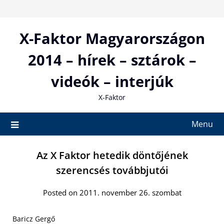
Skip
to
content
X-Faktor Magyarországon
2014 – hírek – sztárok –
videók – interjúk
X-Faktor
Menu
Az X Faktor hetedik döntőjének
szerencsés továbbjutói
Posted on 2011. november 26. szombat
Baricz Gergő