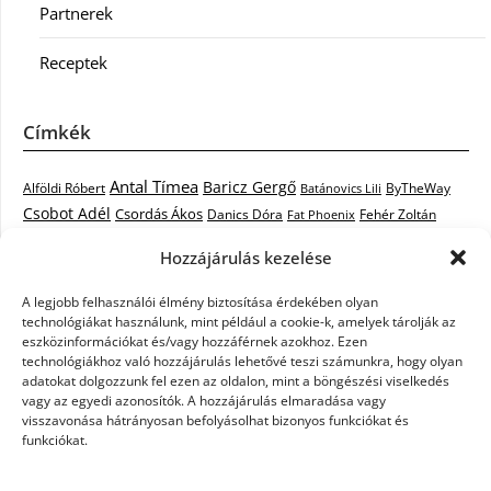
Partnerek
Receptek
Címkék
Antal Tímea
Baricz Gergő
Alföldi Róbert
ByTheWay
Batánovics Lili
Csobot Adél
Csordás Ákos
Danics Dóra
Fat Phoenix
Fehér Zoltán
Király L.
Janicsák Veca
Geszti Péter
Keresztes Ildikó
Hozzájárulás kezelése
Norbert
Kocsis Tibor
Kovács László Stone
Kováts Vera
mentor
A legjobb felhasználói élmény biztosítása érdekében olyan
Muri Enikő
Malek Miklós
Krasznai Tünde
LiL C.
Like
technológiákat használunk, mint például a cookie-k, amelyek tárolják az
RTL Klub
Oláh Gergő
Nagy Feró
Péterffy Lili
Rocktenors
Simon
eszközinformációkat és/vagy hozzáférnek azokhoz. Ezen
Takács Nikolas
technológiákhoz való hozzájárulás lehetővé teszi számunkra, hogy olyan
Szabó Dávid
Szabó Ádám
Cowell
Szikora Róbert
adatokat dolgozzunk fel ezen az oldalon, mint a böngészési viselkedés
Vastag Csaba
Wolf
Vastag Tamás
Tarány Tamás
Tóth Gabi
vagy az egyedi azonosítók. A hozzájárulás elmaradása vagy
visszavonása hátrányosan befolyásolhat bizonyos funkciókat és
X-Faktor
X-Faktor videók
Kati
funkciókat.
X-factor
x faktor döntő
X-Faktor válogatás
Zámbó