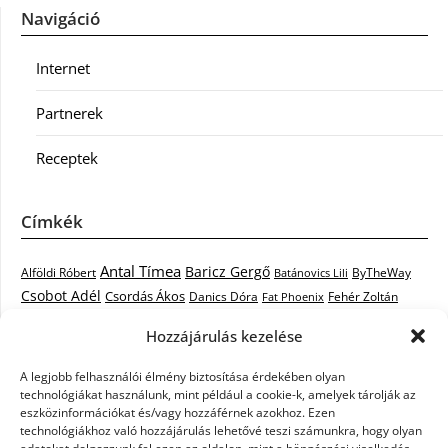
Navigáció
Internet
Partnerek
Receptek
Címkék
Antal Tímea
Baricz Gergő
Alföldi Róbert
ByTheWay
Batánovics Lili
Csobot Adél
Csordás Ákos
Danics Dóra
Fat Phoenix
Fehér Zoltán
Király L.
Janicsák Veca
Geszti Péter
Keresztes Ildikó
Hozzájárulás kezelése
Norbert
Kocsis Tibor
Kovács László Stone
Kováts Vera
mentor
A legjobb felhasználói élmény biztosítása érdekében olyan
Muri Enikő
Malek Miklós
Krasznai Tünde
LiL C.
Like
technológiákat használunk, mint például a cookie-k, amelyek tárolják az
RTL Klub
Oláh Gergő
Nagy Feró
Péterffy Lili
Rocktenors
Simon
eszközinformációkat és/vagy hozzáférnek azokhoz. Ezen
Takács Nikolas
technológiákhoz való hozzájárulás lehetővé teszi számunkra, hogy olyan
Szabó Dávid
Szabó Ádám
Cowell
Szikora Róbert