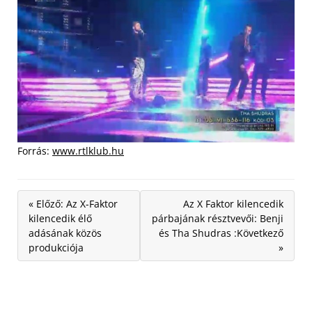
Forrás:
www.rtlklub.hu
« Előző: Az X-Faktor
Az X Faktor kilencedik
kilencedik élő
párbajának résztvevői: Benji
adásának közös
és Tha Shudras :Következő
produkciója
»