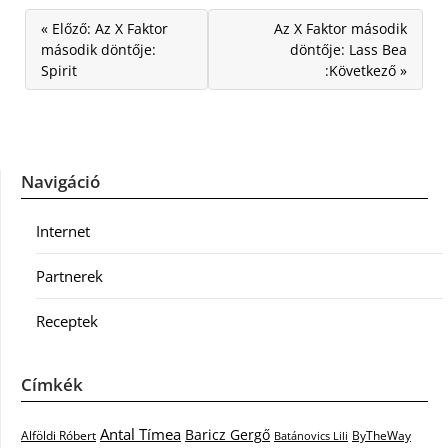
« Előző: Az X Faktor
Az X Faktor második
második döntője:
döntője: Lass Bea
Spirit
:Következő »
Navigáció
Internet
Partnerek
Receptek
Címkék
Antal Tímea
Baricz Gergő
Alföldi Róbert
ByTheWay
Batánovics Lili