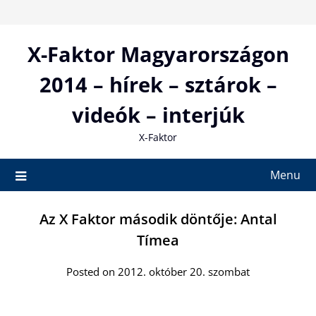
Skip
to
content
X-Faktor Magyarországon
2014 – hírek – sztárok –
videók – interjúk
X-Faktor
Menu
Az X Faktor második döntője: Antal
Tímea
Posted on 2012. október 20. szombat