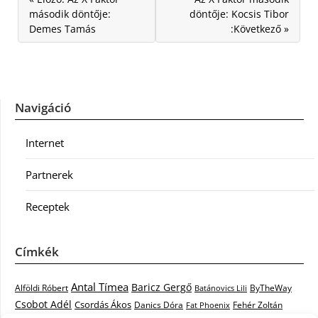
második döntője:
döntője: Kocsis Tibor
Demes Tamás
:Következő »
Navigáció
Internet
Partnerek
Receptek
Címkék
Antal Tímea
Baricz Gergő
Alföldi Róbert
ByTheWay
Batánovics Lili
Csobot Adél
Csordás Ákos
Danics Dóra
Fat Phoenix
Fehér Zoltán