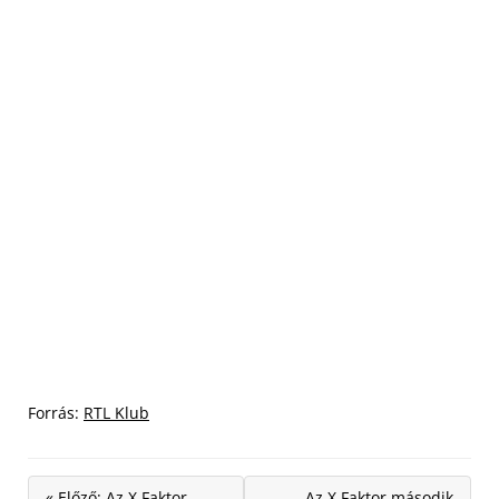
Forrás:
RTL Klub
« Előző: Az X Faktor
Az X Faktor második