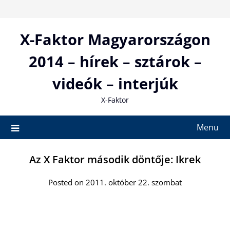
Skip
to
content
X-Faktor Magyarországon
2014 – hírek – sztárok –
videók – interjúk
X-Faktor
Menu
Az X Faktor második döntője: Ikrek
Posted on 2011. október 22. szombat