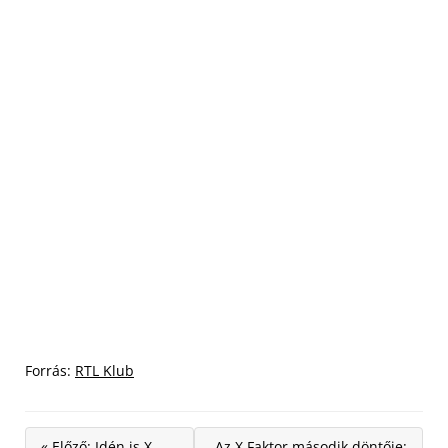
Forrás:
RTL Klub
« Előző: Idén is X
Az X Faktor második döntője: