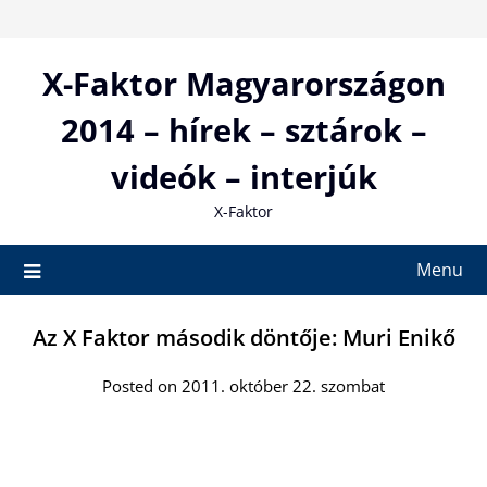
Skip
to
content
X-Faktor Magyarországon
2014 – hírek – sztárok –
videók – interjúk
X-Faktor
Menu
Az X Faktor második döntője: Muri Enikő
Posted on 2011. október 22. szombat