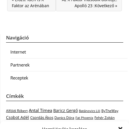
Faktor az Arénában
Apolló 23 :Következő »
Navigáció
Internet
Partnerek
Receptek
Címkék
Antal Tímea
Baricz Gergő
Alföldi Róbert
ByTheWay
Batánovics Lili
Csobot Adél
Csordás Ákos
Danics Dóra
Fat Phoenix
Fehér Zoltán
Király L.
Janicsák Veca
Geszti Péter
Keresztes Ildikó