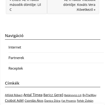
második döntője: Lil
döntője: Kováts Vera
C
:Következő »
Navigáció
Internet
Partnerek
Receptek
Címkék
Antal Tímea
Baricz Gergő
Alföldi Róbert
ByTheWay
Batánovics Lili
Csobot Adél
Csordás Ákos
Danics Dóra
Fat Phoenix
Fehér Zoltán