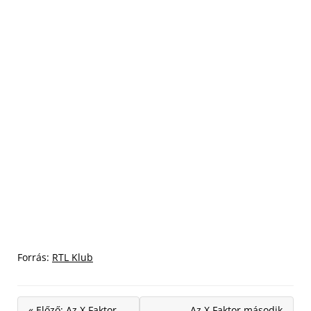
Forrás:
RTL Klub
« Előző: Az X Faktor
Az X Faktor második