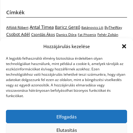
Címkék
Antal Tímea
Baricz Gergő
Alföldi Róbert
ByTheWay
Batánovics Lili
Csobot Adél
Csordás Ákos
Danics Dóra
Fat Phoenix
Fehér Zoltán
Király L.
Janicsák Veca
Geszti Péter
Keresztes Ildikó
Hozzájárulás kezelése
Norbert
Kocsis Tibor
Kovács László Stone
Kováts Vera
mentor
A legjobb felhasználói élmény biztosítása érdekében olyan
Muri Enikő
Malek Miklós
Krasznai Tünde
LiL C.
Like
technológiákat használunk, mint például a cookie-k, amelyek tárolják az
RTL Klub
Oláh Gergő
Nagy Feró
Péterffy Lili
Rocktenors
Simon
eszközinformációkat és/vagy hozzáférnek azokhoz. Ezen
Takács Nikolas
technológiákhoz való hozzájárulás lehetővé teszi számunkra, hogy olyan
Szabó Dávid
Szabó Ádám
Cowell
Szikora Róbert
adatokat dolgozzunk fel ezen az oldalon, mint a böngészési viselkedés
Vastag Csaba
Wolf
Vastag Tamás
Tarány Tamás
Tóth Gabi
vagy az egyedi azonosítók. A hozzájárulás elmaradása vagy
visszavonása hátrányosan befolyásolhat bizonyos funkciókat és
X-Faktor
X-Faktor videók
Kati
funkciókat.
X-factor
x faktor döntő
X-Faktor válogatás
Zámbó
Elfogadás
Krisztián
Ördög Nóra
Elutasítás