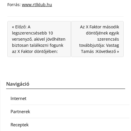
Forrás:
www.rtlklub.hu
« Előző: A
Az X Faktor második
legszerencsésebb 10
döntőjének egyik
versenyző, akivel jövőhéten
szerencsés
biztosan találkozni fogunk
továbbjutója: Vastag
az X Faktor döntőjében:
Tamás :Következő »
Navigáció
Internet
Partnerek
Receptek