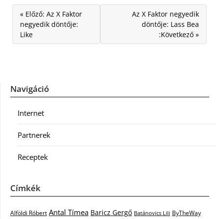
« Előző: Az X Faktor
Az X Faktor negyedik
negyedik döntője:
döntője: Lass Bea
Like
:Következő »
Navigáció
Internet
Partnerek
Receptek
Címkék
Antal Tímea
Baricz Gergő
Alföldi Róbert
ByTheWay
Batánovics Lili