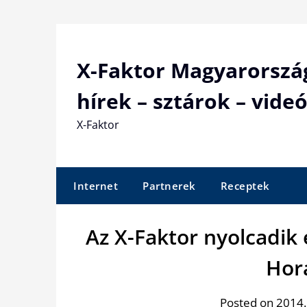
Skip
to
content
X-Faktor Magyarorszá
hírek – sztárok – videó
X-Faktor
Internet
Partnerek
Receptek
Az X-Faktor nyolcadik
Horá
Posted on 2014