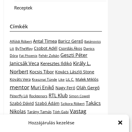
Receptek
Címkék
Antal Tímea
Baricz Gergő
Alföldi Róbert
Batánovics
Csobot Adél
Csordás Ákos
ByTheWay
Danics
Lili
Geszti Péter
Dóra
Fat Phoenix
Fehér Zoltán
Király L.
Janicsák Veca
Keresztes Ildikó
Norbert
Kocsis Tibor
Kovács László Stone
Kováts Vera
Malek Miklós
Krasznai Tünde
LiL C.
Like
mentor
Muri Enikő
Oláh Gergő
Nagy Feró
RTL Klub
Péterffy Lili
Rocktenors
Simon Cowell
Takács
Szabó Dávid
Szabó Ádám
Szikora Róbert
Vastag
Nikolas
Tarány Tamás
Tóth Gabi
X-
Hozzájárulás kezelése
Csaba
Wolf Kati
Vastag Tamás
X-factor