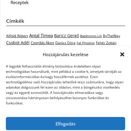
Receptek
Címkék
Antal Tímea
Baricz Gergő
Alföldi Róbert
ByTheWay
Batánovics Lili
Csobot Adél
Csordás Ákos
Danics Dóra
Fat Phoenix
Fehér Zoltán
Király L.
Janicsák Veca
Geszti Péter
Keresztes Ildikó
Hozzájárulás kezelése
Norbert
Kocsis Tibor
Kovács László Stone
Kováts Vera
mentor
A legjobb felhasználói élmény biztosítása érdekében olyan
Muri Enikő
Malek Miklós
Krasznai Tünde
LiL C.
Like
technológiákat használunk, mint például a cookie-k, amelyek tárolják az
RTL Klub
Oláh Gergő
Nagy Feró
Péterffy Lili
Rocktenors
Simon
eszközinformációkat és/vagy hozzáférnek azokhoz. Ezen
Takács Nikolas
technológiákhoz való hozzájárulás lehetővé teszi számunkra, hogy olyan
Szabó Dávid
Szabó Ádám
Cowell
Szikora Róbert
adatokat dolgozzunk fel ezen az oldalon, mint a böngészési viselkedés
Vastag Csaba
Wolf
Vastag Tamás
Tarány Tamás
Tóth Gabi
vagy az egyedi azonosítók. A hozzájárulás elmaradása vagy
visszavonása hátrányosan befolyásolhat bizonyos funkciókat és
X-Faktor
X-Faktor videók
Kati
funkciókat.
X-factor
x faktor döntő
X-Faktor válogatás
Zámbó
Elfogadás
Krisztián
Ördög Nóra