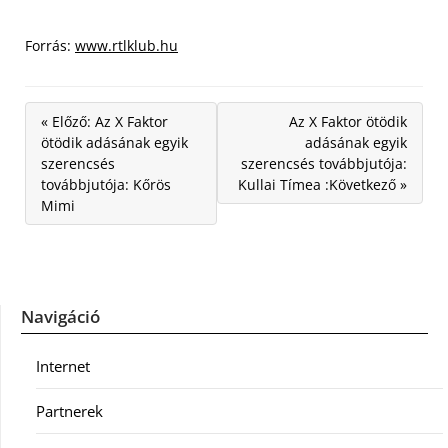
Forrás:
www.rtlklub.hu
« Előző: Az X Faktor
Az X Faktor ötödik
ötödik adásának egyik
adásának egyik
szerencsés
szerencsés továbbjutója:
továbbjutója: Kőrös
Kullai Tímea :Következő »
Mimi
Navigáció
Internet
Partnerek