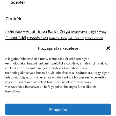
Receptek
Címkék
Antal Tímea
Baricz Gergő
Alföldi Róbert
ByTheWay
Batánovics Lili
Csobot Adél
Csordás Ákos
Danics Dóra
Fat Phoenix
Fehér Zoltán
Király L.
Janicsák Veca
Geszti Péter
Keresztes Ildikó
Hozzájárulás kezelése
Norbert
Kocsis Tibor
Kovács László Stone
Kováts Vera
mentor
A legjobb felhasználói élmény biztosítása érdekében olyan
Muri Enikő
Malek Miklós
Krasznai Tünde
LiL C.
Like
technológiákat használunk, mint például a cookie-k, amelyek tárolják az
RTL Klub
Oláh Gergő
Nagy Feró
Péterffy Lili
Rocktenors
Simon
eszközinformációkat és/vagy hozzáférnek azokhoz. Ezen
Takács Nikolas
technológiákhoz való hozzájárulás lehetővé teszi számunkra, hogy olyan
Szabó Dávid
Szabó Ádám
Cowell
Szikora Róbert
adatokat dolgozzunk fel ezen az oldalon, mint a böngészési viselkedés
Vastag Csaba
Wolf
Vastag Tamás
Tarány Tamás
Tóth Gabi
vagy az egyedi azonosítók. A hozzájárulás elmaradása vagy
visszavonása hátrányosan befolyásolhat bizonyos funkciókat és
X-Faktor
X-Faktor videók
Kati
funkciókat.
X-factor
x faktor döntő
X-Faktor válogatás
Zámbó
Elfogadás
Krisztián
Ördög Nóra