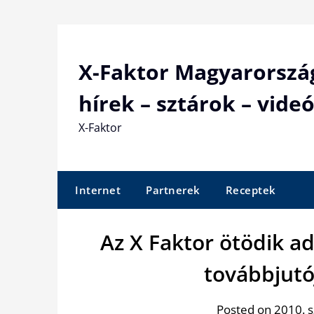
Skip
to
content
X-Faktor Magyarorszá
hírek – sztárok – videó
X-Faktor
Internet
Partnerek
Receptek
Az X Faktor ötödik a
továbbjutó
Posted on 2010. 