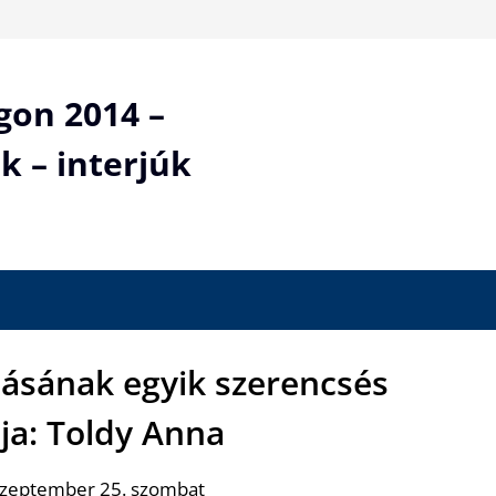
gon 2014 –
k – interjúk
dásának egyik szerencsés
ja: Toldy Anna
szeptember 25. szombat