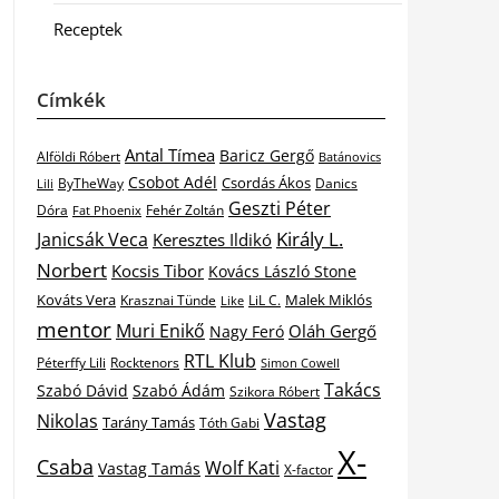
Receptek
Címkék
Antal Tímea
Baricz Gergő
Alföldi Róbert
Batánovics
Csobot Adél
Csordás Ákos
ByTheWay
Danics
Lili
Geszti Péter
Dóra
Fat Phoenix
Fehér Zoltán
Király L.
Janicsák Veca
Keresztes Ildikó
Norbert
Kocsis Tibor
Kovács László Stone
Kováts Vera
Malek Miklós
Krasznai Tünde
LiL C.
Like
mentor
Muri Enikő
Oláh Gergő
Nagy Feró
RTL Klub
Péterffy Lili
Rocktenors
Simon Cowell
Takács
Szabó Dávid
Szabó Ádám
Szikora Róbert
Vastag
Nikolas
Tarány Tamás
Tóth Gabi
X-
Csaba
Wolf Kati
Vastag Tamás
X-factor