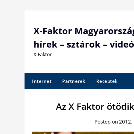
Skip
to
content
X-Faktor Magyarorszá
hírek – sztárok – videó
X-Faktor
Internet
Partnerek
Receptek
Az X Faktor ötödi
Posted on 2012.