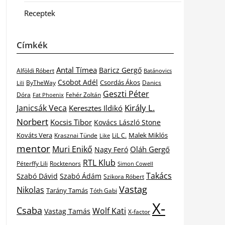
Receptek
Címkék
Antal Tímea
Baricz Gergő
Alföldi Róbert
Batánovics
Csobot Adél
Csordás Ákos
ByTheWay
Danics
Lili
Geszti Péter
Dóra
Fat Phoenix
Fehér Zoltán
Király L.
Janicsák Veca
Keresztes Ildikó
Norbert
Kocsis Tibor
Kovács László Stone
Kováts Vera
Malek Miklós
Krasznai Tünde
LiL C.
Like
mentor
Muri Enikő
Oláh Gergő
Nagy Feró
RTL Klub
Péterffy Lili
Rocktenors
Simon Cowell
Takács
Szabó Dávid
Szabó Ádám
Szikora Róbert
Vastag
Nikolas
Tarány Tamás
Tóth Gabi
X-
Csaba
Wolf Kati
Vastag Tamás
X-factor