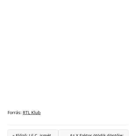
Forrás:
RTL Klub
« Előző: Lil C, ismét
Az X Faktor ötödik döntője: