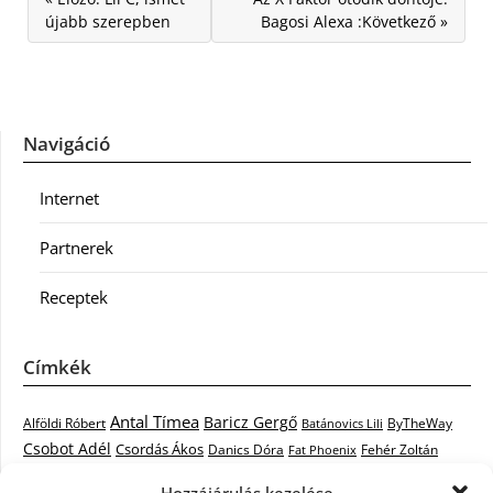
újabb szerepben
Bagosi Alexa :Következő »
Navigáció
Internet
Partnerek
Receptek
Címkék
Antal Tímea
Baricz Gergő
Alföldi Róbert
ByTheWay
Batánovics Lili
Csobot Adél
Csordás Ákos
Danics Dóra
Fat Phoenix
Fehér Zoltán
Király L.
Janicsák Veca
Geszti Péter
Keresztes Ildikó